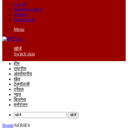
Log In
Random Article
Sidebar
Switch skin
Menu
खोजें
Switch skin
होम
राष्ट्रीय
अंतर्राष्ट्रीय
खेल
टेक्नॉलजी
ट्रैवल
न्यूज
बिजनेस
मनोरंजन
खोजें
Home
/
SERIES