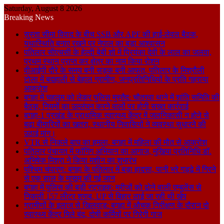
Saturday, August 8 2026
Breaking News
सुस्ता सीमा विवाद के बीच SSB और APF की हाई-लेवल बैठक,
यथास्थिति बनाए रखने पर नेपाल का बड़ा आश्वासन
पतिलार सीएचसी के हेल्दी बेबी शो में प्रियंका देवी के लाल का जलवा,
प्रथम स्थान प्राप्त कर क्षेत्र का नाम किया रोशन
वीआईपी दौरे के समय बनी सड़क बनी आफत, पतिलार के मिश्रौली
टोला में बदहाली से बेहाल ग्रामीण, जनप्रतिनिधियों के प्रति गहराया
आक्रोश
बगहा में चहलूम को लेकर पुलिस मुस्तैद: चौतरवा थाने में शांति समिति की
बैठक, नियमों का उल्लंघन करने वालों पर होगी सख्त कार्रवाई
बगहा-1 प्रखंड के प्राथमिक स्वास्थ्य केंद्र में जलनिकासी न होने से
बढ़ा बीमारियों का खतरा, स्थानीय निवासियों ने व्यवस्था सुधारने की
उठाई मांग।
VTR से निकले बाघ का हमला, बगहा में महिला की मौत से आक्रोश
पतिलार पंचायत में फॉगिंग अभियान का आगाज, मुखिया प्रतिनिधि डॉ.
अभिषेक मिश्रा ने किया मशीन का शुभारंभ
पश्चिम चंपारण: बगहा के पतिलार में बड़ा हादसा, पानी भरे गड्ढे में गिरने
से एक साल के मासूम की गई जान
बगहा में पुलिस की बड़ी स्ट्राइक: मरीजों को ढोने वाली एम्बुलेंस से
निकली 157 लीटर शराब, UP से बिहार लाई जा रही थी खेप
ग्रामीणों के इलाज से खिलवाड़: बगहा में औचक निरीक्षण के दौरान दो
स्वास्थ्य केंद्र मिले बंद, दोषी कर्मियों पर गिरेगी गाज