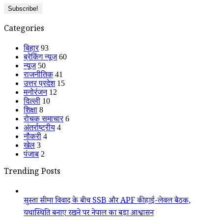
Categories
बिहार
93
ब्रेकिंग न्यूज
60
न्यूज
50
राजनीतिक
41
उत्तर प्रदेश
15
मनोरंजन
12
दिल्ली
10
शिक्षा
8
रोचक समाचार
6
अंतर्राष्ट्रीय
4
नौकरी
4
खेल
3
पंजाब
2
Trending Posts
सुस्ता सीमा विवाद के बीच SSB और APF की हाई-लेवल बैठक,
यथास्थिति बनाए रखने पर नेपाल का बड़ा आश्वासन