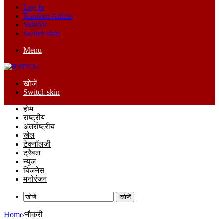
Log In
Random Article
Sidebar
Switch skin
Menu
खोजें
Switch skin
होम
राष्ट्रीय
अंतर्राष्ट्रीय
खेल
टेक्नॉलजी
ट्रैवल
न्यूज
बिजनेस
मनोरंजन
खोजें
Home
/
नौकरी