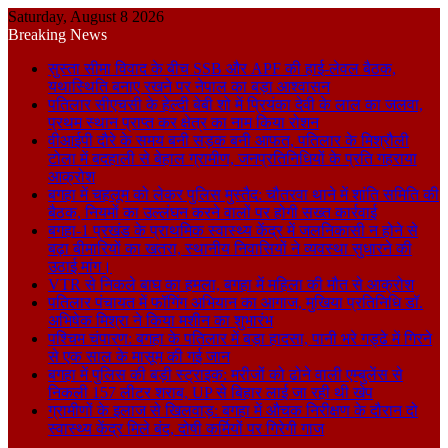
Saturday, August 8 2026
Breaking News
सुस्ता सीमा विवाद के बीच SSB और APF की हाई-लेवल बैठक,
यथास्थिति बनाए रखने पर नेपाल का बड़ा आश्वासन
पतिलार सीएचसी के हेल्दी बेबी शो में प्रियंका देवी के लाल का जलवा,
प्रथम स्थान प्राप्त कर क्षेत्र का नाम किया रोशन
वीआईपी दौरे के समय बनी सड़क बनी आफत, पतिलार के मिश्रौली
टोला में बदहाली से बेहाल ग्रामीण, जनप्रतिनिधियों के प्रति गहराया
आक्रोश
बगहा में चहलूम को लेकर पुलिस मुस्तैद: चौतरवा थाने में शांति समिति की
बैठक, नियमों का उल्लंघन करने वालों पर होगी सख्त कार्रवाई
बगहा-1 प्रखंड के प्राथमिक स्वास्थ्य केंद्र में जलनिकासी न होने से
बढ़ा बीमारियों का खतरा, स्थानीय निवासियों ने व्यवस्था सुधारने की
उठाई मांग।
VTR से निकले बाघ का हमला, बगहा में महिला की मौत से आक्रोश
पतिलार पंचायत में फॉगिंग अभियान का आगाज, मुखिया प्रतिनिधि डॉ.
अभिषेक मिश्रा ने किया मशीन का शुभारंभ
पश्चिम चंपारण: बगहा के पतिलार में बड़ा हादसा, पानी भरे गड्ढे में गिरने
से एक साल के मासूम की गई जान
बगहा में पुलिस की बड़ी स्ट्राइक: मरीजों को ढोने वाली एम्बुलेंस से
निकली 157 लीटर शराब, UP से बिहार लाई जा रही थी खेप
ग्रामीणों के इलाज से खिलवाड़: बगहा में औचक निरीक्षण के दौरान दो
स्वास्थ्य केंद्र मिले बंद, दोषी कर्मियों पर गिरेगी गाज