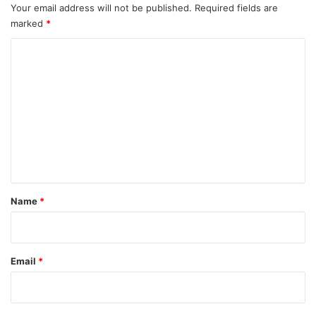
Your email address will not be published.
Required fields are
marked
*
C
o
m
m
e
n
t
*
Name
*
Email
*