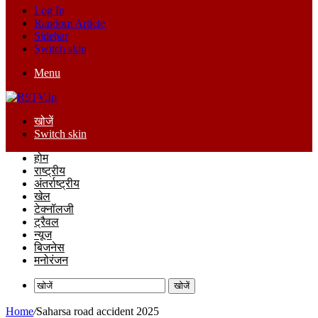
Log In
Random Article
Sidebar
Switch skin
Menu
खोजें
Switch skin
होम
राष्ट्रीय
अंतर्राष्ट्रीय
खेल
टेक्नॉलजी
ट्रैवल
न्यूज
बिजनेस
मनोरंजन
खोजें
Home
/
Saharsa road accident 2025