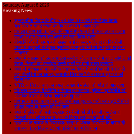
Saturday, August 8 2026
Breaking News
सुस्ता सीमा विवाद के बीच SSB और APF की हाई-लेवल बैठक,
यथास्थिति बनाए रखने पर नेपाल का बड़ा आश्वासन
पतिलार सीएचसी के हेल्दी बेबी शो में प्रियंका देवी के लाल का जलवा,
प्रथम स्थान प्राप्त कर क्षेत्र का नाम किया रोशन
वीआईपी दौरे के समय बनी सड़क बनी आफत, पतिलार के मिश्रौली
टोला में बदहाली से बेहाल ग्रामीण, जनप्रतिनिधियों के प्रति गहराया
आक्रोश
बगहा में चहलूम को लेकर पुलिस मुस्तैद: चौतरवा थाने में शांति समिति की
बैठक, नियमों का उल्लंघन करने वालों पर होगी सख्त कार्रवाई
बगहा-1 प्रखंड के प्राथमिक स्वास्थ्य केंद्र में जलनिकासी न होने से
बढ़ा बीमारियों का खतरा, स्थानीय निवासियों ने व्यवस्था सुधारने की
उठाई मांग।
VTR से निकले बाघ का हमला, बगहा में महिला की मौत से आक्रोश
पतिलार पंचायत में फॉगिंग अभियान का आगाज, मुखिया प्रतिनिधि डॉ.
अभिषेक मिश्रा ने किया मशीन का शुभारंभ
पश्चिम चंपारण: बगहा के पतिलार में बड़ा हादसा, पानी भरे गड्ढे में गिरने
से एक साल के मासूम की गई जान
बगहा में पुलिस की बड़ी स्ट्राइक: मरीजों को ढोने वाली एम्बुलेंस से
निकली 157 लीटर शराब, UP से बिहार लाई जा रही थी खेप
ग्रामीणों के इलाज से खिलवाड़: बगहा में औचक निरीक्षण के दौरान दो
स्वास्थ्य केंद्र मिले बंद, दोषी कर्मियों पर गिरेगी गाज