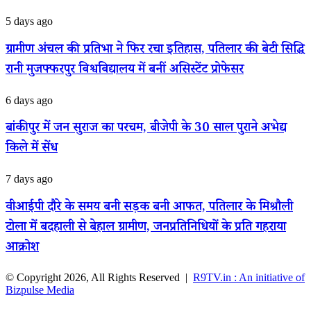
बैठक,
शो
यथास्थिति
में
ग्रामीण
5 days ago
बनाए
प्रियंका
अंचल
रखने
देवी
की
ग्रामीण अंचल की प्रतिभा ने फिर रचा इतिहास, पतिलार की बेटी सिद्धि
पर
के
प्रतिभा
नेपाल
लाल
रानी मुजफ्फरपुर विश्वविद्यालय में बनीं असिस्टेंट प्रोफेसर
ने
का
का
फिर
बड़ा
जलवा,
रचा
बांकीपुर
6 days ago
आश्वासन
प्रथम
इतिहास,
में
स्थान
पतिलार
जन
बांकीपुर में जन सुराज का परचम, बीजेपी के 30 साल पुराने अभेद्य
प्राप्त
की
सुराज
कर
बेटी
किले में सेंध
का
क्षेत्र
सिद्धि
परचम,
का
रानी
बीजेपी
वीआईपी
7 days ago
नाम
मुजफ्फरपुर
के
दौरे
किया
विश्वविद्यालय
30
के
रोशन
वीआईपी दौरे के समय बनी सड़क बनी आफत, पतिलार के मिश्रौली
में
साल
समय
बनीं
पुराने
टोला में बदहाली से बेहाल ग्रामीण, जनप्रतिनिधियों के प्रति गहराया
बनी
असिस्टेंट
अभेद्य
सड़क
आक्रोश
प्रोफेसर
किले
बनी
में
आफत,
सेंध
© Copyright 2026, All Rights Reserved |
R9TV.in : An initiative of
पतिलार
Bizpulse Media
के
मिश्रौली