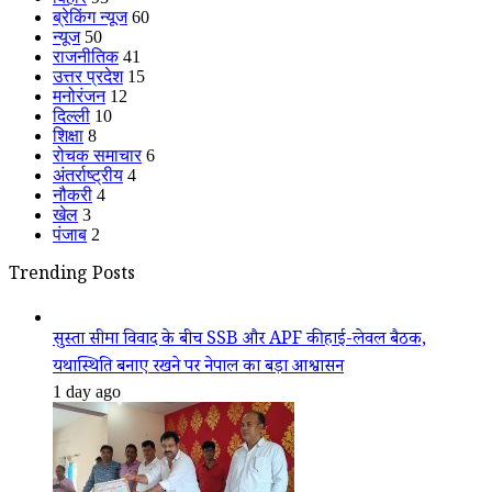
ब्रेकिंग न्यूज
60
न्यूज
50
राजनीतिक
41
उत्तर प्रदेश
15
मनोरंजन
12
दिल्ली
10
शिक्षा
8
रोचक समाचार
6
अंतर्राष्ट्रीय
4
नौकरी
4
खेल
3
पंजाब
2
Trending Posts
सुस्ता सीमा विवाद के बीच SSB और APF की हाई-लेवल बैठक,
यथास्थिति बनाए रखने पर नेपाल का बड़ा आश्वासन
1 day ago