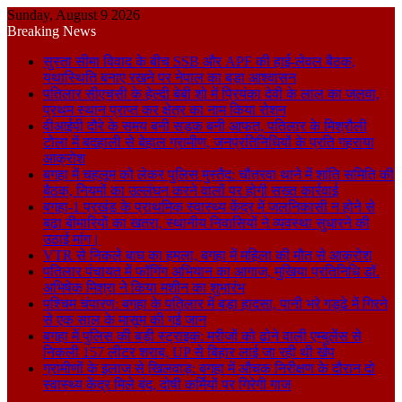
Sunday, August 9 2026
Breaking News
सुस्ता सीमा विवाद के बीच SSB और APF की हाई-लेवल बैठक,
यथास्थिति बनाए रखने पर नेपाल का बड़ा आश्वासन
पतिलार सीएचसी के हेल्दी बेबी शो में प्रियंका देवी के लाल का जलवा,
प्रथम स्थान प्राप्त कर क्षेत्र का नाम किया रोशन
वीआईपी दौरे के समय बनी सड़क बनी आफत, पतिलार के मिश्रौली
टोला में बदहाली से बेहाल ग्रामीण, जनप्रतिनिधियों के प्रति गहराया
आक्रोश
बगहा में चहलूम को लेकर पुलिस मुस्तैद: चौतरवा थाने में शांति समिति की
बैठक, नियमों का उल्लंघन करने वालों पर होगी सख्त कार्रवाई
बगहा-1 प्रखंड के प्राथमिक स्वास्थ्य केंद्र में जलनिकासी न होने से
बढ़ा बीमारियों का खतरा, स्थानीय निवासियों ने व्यवस्था सुधारने की
उठाई मांग।
VTR से निकले बाघ का हमला, बगहा में महिला की मौत से आक्रोश
पतिलार पंचायत में फॉगिंग अभियान का आगाज, मुखिया प्रतिनिधि डॉ.
अभिषेक मिश्रा ने किया मशीन का शुभारंभ
पश्चिम चंपारण: बगहा के पतिलार में बड़ा हादसा, पानी भरे गड्ढे में गिरने
से एक साल के मासूम की गई जान
बगहा में पुलिस की बड़ी स्ट्राइक: मरीजों को ढोने वाली एम्बुलेंस से
निकली 157 लीटर शराब, UP से बिहार लाई जा रही थी खेप
ग्रामीणों के इलाज से खिलवाड़: बगहा में औचक निरीक्षण के दौरान दो
स्वास्थ्य केंद्र मिले बंद, दोषी कर्मियों पर गिरेगी गाज