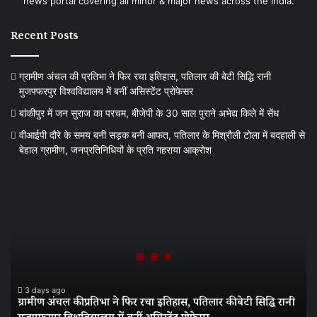
news portal covering all minor & major news across the India.
Recent Posts
ग्रामीण अंचल की प्रतिभा ने फिर रचा इतिहास, पतिलार की बेटी सिद्धि रानी
मुजफ्फरपुर विश्वविद्यालय में बनीं असिस्टेंट प्रोफेसर
बांकीपुर में जन सुराज का परचम, बीजेपी के 30 साल पुराने अभेद्य किले में सेंध
वीआईपी दौरे के समय बनी सड़क बनी आफत, पतिलार के मिश्रौली टोला में बदहाली से
बेहाल ग्रामीण, जनप्रतिनिधियों के प्रति गहराया आक्रोश
ग्रामीण
अंचल
की
प्रतिभा
ने
फिर
रचा
इतिहास,
3 days ago
ग्रामीण अंचल की प्रतिभा ने फिर रचा इतिहास, पतिलार की बेटी सिद्धि रानी
पतिलार