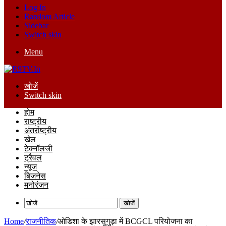
Log In
Random Article
Sidebar
Switch skin
Menu
खोजें
Switch skin
होम
राष्ट्रीय
अंतर्राष्ट्रीय
खेल
टेक्नॉलजी
ट्रैवल
न्यूज
बिजनेस
मनोरंजन
खोजें
Home
/
राजनीतिक
/
ओडिशा के झारसुगुड़ा में BCGCL परियोजना का