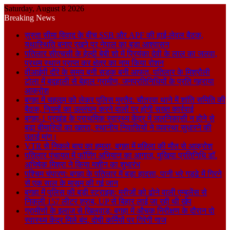
Saturday, August 8 2026
Breaking News
सुस्ता सीमा विवाद के बीच SSB और APF की हाई-लेवल बैठक,
यथास्थिति बनाए रखने पर नेपाल का बड़ा आश्वासन
पतिलार सीएचसी के हेल्दी बेबी शो में प्रियंका देवी के लाल का जलवा,
प्रथम स्थान प्राप्त कर क्षेत्र का नाम किया रोशन
वीआईपी दौरे के समय बनी सड़क बनी आफत, पतिलार के मिश्रौली
टोला में बदहाली से बेहाल ग्रामीण, जनप्रतिनिधियों के प्रति गहराया
आक्रोश
बगहा में चहलूम को लेकर पुलिस मुस्तैद: चौतरवा थाने में शांति समिति की
बैठक, नियमों का उल्लंघन करने वालों पर होगी सख्त कार्रवाई
बगहा-1 प्रखंड के प्राथमिक स्वास्थ्य केंद्र में जलनिकासी न होने से
बढ़ा बीमारियों का खतरा, स्थानीय निवासियों ने व्यवस्था सुधारने की
उठाई मांग।
VTR से निकले बाघ का हमला, बगहा में महिला की मौत से आक्रोश
पतिलार पंचायत में फॉगिंग अभियान का आगाज, मुखिया प्रतिनिधि डॉ.
अभिषेक मिश्रा ने किया मशीन का शुभारंभ
पश्चिम चंपारण: बगहा के पतिलार में बड़ा हादसा, पानी भरे गड्ढे में गिरने
से एक साल के मासूम की गई जान
बगहा में पुलिस की बड़ी स्ट्राइक: मरीजों को ढोने वाली एम्बुलेंस से
निकली 157 लीटर शराब, UP से बिहार लाई जा रही थी खेप
ग्रामीणों के इलाज से खिलवाड़: बगहा में औचक निरीक्षण के दौरान दो
स्वास्थ्य केंद्र मिले बंद, दोषी कर्मियों पर गिरेगी गाज