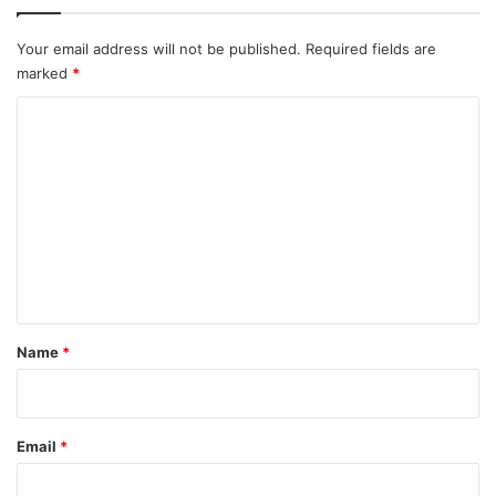
Your email address will not be published.
Required fields are
marked
*
C
o
m
m
e
n
t
*
Name
*
Email
*