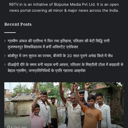
R9TV.in is an initiative of Bizpulse Media Pvt Ltd. It is an open
news portal covering all minor & major news across the India.
Recent Posts
ग्रामीण अंचल की प्रतिभा ने फिर रचा इतिहास, पतिलार की बेटी सिद्धि रानी
मुजफ्फरपुर विश्वविद्यालय में बनीं असिस्टेंट प्रोफेसर
बांकीपुर में जन सुराज का परचम, बीजेपी के 30 साल पुराने अभेद्य किले में सेंध
वीआईपी दौरे के समय बनी सड़क बनी आफत, पतिलार के मिश्रौली टोला में बदहाली से
बेहाल ग्रामीण, जनप्रतिनिधियों के प्रति गहराया आक्रोश
वीआईपी
बग
दौरे
में
के
चह
समय
को
बनी
ले
सड़क
पु
बनी
मुस
आफत,
चौ
4 days ago