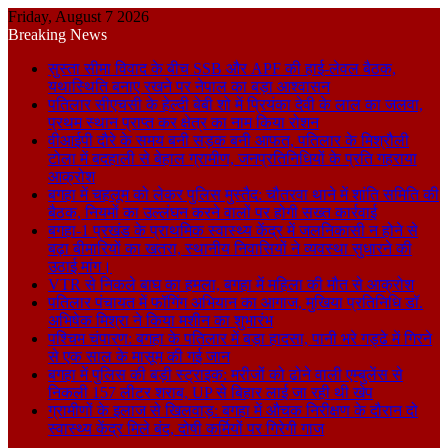
Friday, August 7 2026
Breaking News
सुस्ता सीमा विवाद के बीच SSB और APF की हाई-लेवल बैठक,
यथास्थिति बनाए रखने पर नेपाल का बड़ा आश्वासन
पतिलार सीएचसी के हेल्दी बेबी शो में प्रियंका देवी के लाल का जलवा,
प्रथम स्थान प्राप्त कर क्षेत्र का नाम किया रोशन
वीआईपी दौरे के समय बनी सड़क बनी आफत, पतिलार के मिश्रौली
टोला में बदहाली से बेहाल ग्रामीण, जनप्रतिनिधियों के प्रति गहराया
आक्रोश
बगहा में चहलूम को लेकर पुलिस मुस्तैद: चौतरवा थाने में शांति समिति की
बैठक, नियमों का उल्लंघन करने वालों पर होगी सख्त कार्रवाई
बगहा-1 प्रखंड के प्राथमिक स्वास्थ्य केंद्र में जलनिकासी न होने से
बढ़ा बीमारियों का खतरा, स्थानीय निवासियों ने व्यवस्था सुधारने की
उठाई मांग।
VTR से निकले बाघ का हमला, बगहा में महिला की मौत से आक्रोश
पतिलार पंचायत में फॉगिंग अभियान का आगाज, मुखिया प्रतिनिधि डॉ.
अभिषेक मिश्रा ने किया मशीन का शुभारंभ
पश्चिम चंपारण: बगहा के पतिलार में बड़ा हादसा, पानी भरे गड्ढे में गिरने
से एक साल के मासूम की गई जान
बगहा में पुलिस की बड़ी स्ट्राइक: मरीजों को ढोने वाली एम्बुलेंस से
निकली 157 लीटर शराब, UP से बिहार लाई जा रही थी खेप
ग्रामीणों के इलाज से खिलवाड़: बगहा में औचक निरीक्षण के दौरान दो
स्वास्थ्य केंद्र मिले बंद, दोषी कर्मियों पर गिरेगी गाज