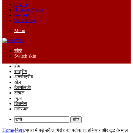
Log In
Random Article
Sidebar
Switch skin
Menu
खोजें
Switch skin
होम
राष्ट्रीय
अंतर्राष्ट्रीय
खेल
टेक्नॉलजी
ट्रैवल
न्यूज
बिजनेस
मनोरंजन
खोजें
Home
/
बिहार
/
बगहा में बड़े डकैत गिरोह का पर्दाफाश: हथियार और लूट के माल