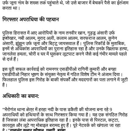
उर्फ जूना नाम के शख्स तक पहुंचाते थे, जो उसे बाजार में बेचकर पैसे का इंतजाम
करता था।
गिरफ्तार अपराधियों की पहचान
पुलिस हिरासत में आए आरोपियों के नाम तनवीर खान, गुड्डू अंसारी उर्फ
इफ्तेखार, नबी आलम, मुराद अली, कलाम आलम, सरफराज आलम, कुनेन
अंसारी, झुंझुन उर्फ जूना और बिट्टू जायसवाल हैं। पुलिस रिकॉर्ड के मुताबिक,
इनमें से अधिकांश अपराधियों का पुराना इतिहास रहा है और उनके खिलाफ हत्या,
जानलेवा हमला, चोरी व घर में घुसकर लूटपाट करने जैसे कई गंभीर मामले पहले
से दर्ज हैं।
इस पूरी सफल कार्रवाई को रामनगर एसडीपीओ रागिनी कुमारी और बगहा
एसडीपीओ निहार भूषण के संयुक्त नेतृत्व में गठित विशेष टीम ने अंजाम दिया।
फिलहाल पुलिस इस गिरोह के बाकी संपर्कों और मददगारों का पता लगाने में जुटी
है।
अधिकारी का बयान:
“भैरोगंज थाना क्षेत्र में हरहा नदी के पास डकैती की योजना बना रहे 9
अपराधियों को हथियारों के साथ गिरफ्तार किया गया है। यह एक संगठित गिरोह
है जिसका लंबा आपराधिक इतिहास रहा है। इनके पास से पिस्टल, कट्टा,
कारतूस और लूटे गए मोबाइल बरामद हुए हैं। पूरे नेटवर्क को खंगाला जा रहा
है।”
रामानंद कुमार कौशल, एसपी, बगहा