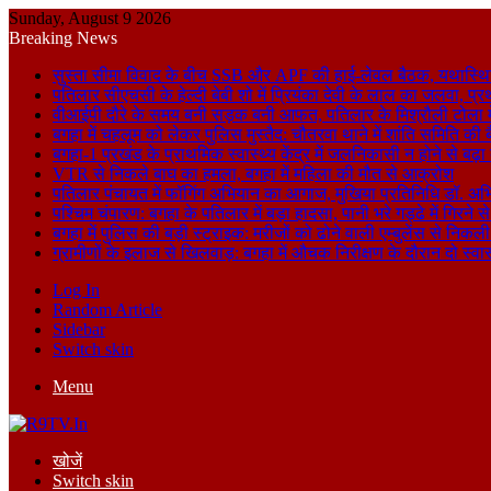
Sunday, August 9 2026
Breaking News
सुस्ता सीमा विवाद के बीच SSB और APF की हाई-लेवल बैठक, यथास्थि
पतिलार सीएचसी के हेल्दी बेबी शो में प्रियंका देवी के लाल का जलवा, प्र
वीआईपी दौरे के समय बनी सड़क बनी आफत, पतिलार के मिश्रौली टोला में
बगहा में चहलूम को लेकर पुलिस मुस्तैद: चौतरवा थाने में शांति समिति की 
बगहा-1 प्रखंड के प्राथमिक स्वास्थ्य केंद्र में जलनिकासी न होने से बढ़
VTR से निकले बाघ का हमला, बगहा में महिला की मौत से आक्रोश
पतिलार पंचायत में फॉगिंग अभियान का आगाज, मुखिया प्रतिनिधि डॉ. अभि
पश्चिम चंपारण: बगहा के पतिलार में बड़ा हादसा, पानी भरे गड्ढे में गिरन
बगहा में पुलिस की बड़ी स्ट्राइक: मरीजों को ढोने वाली एम्बुलेंस से न
ग्रामीणों के इलाज से खिलवाड़: बगहा में औचक निरीक्षण के दौरान दो स्वास्थ्
Log In
Random Article
Sidebar
Switch skin
Menu
खोजें
Switch skin