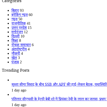
Categories
बिहार
93
ब्रेकिंग न्यूज
60
न्यूज
50
राजनीतिक
41
उत्तर प्रदेश
15
मनोरंजन
12
दिल्ली
10
शिक्षा
8
रोचक समाचार
6
अंतर्राष्ट्रीय
4
नौकरी
4
खेल
3
पंजाब
2
Trending Posts
सुस्ता सीमा विवाद के बीच SSB और APF की हाई-लेवल बैठक, यथास्थिति
1 day ago
पतिलार सीएचसी के हेल्दी बेबी शो में प्रियंका देवी के लाल का जलवा, प्रथम स
1 day ago