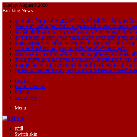
Sunday, August 9 2026
Breaking News
सुस्ता सीमा विवाद के बीच SSB और APF की हाई-लेवल बैठक, यथास्थि
पतिलार सीएचसी के हेल्दी बेबी शो में प्रियंका देवी के लाल का जलवा, प्र
वीआईपी दौरे के समय बनी सड़क बनी आफत, पतिलार के मिश्रौली टोला में
बगहा में चहलूम को लेकर पुलिस मुस्तैद: चौतरवा थाने में शांति समिति की 
बगहा-1 प्रखंड के प्राथमिक स्वास्थ्य केंद्र में जलनिकासी न होने से बढ़
VTR से निकले बाघ का हमला, बगहा में महिला की मौत से आक्रोश
पतिलार पंचायत में फॉगिंग अभियान का आगाज, मुखिया प्रतिनिधि डॉ. अभि
पश्चिम चंपारण: बगहा के पतिलार में बड़ा हादसा, पानी भरे गड्ढे में गिरन
बगहा में पुलिस की बड़ी स्ट्राइक: मरीजों को ढोने वाली एम्बुलेंस से न
ग्रामीणों के इलाज से खिलवाड़: बगहा में औचक निरीक्षण के दौरान दो स्वास्थ्
Log In
Random Article
Sidebar
Switch skin
Menu
खोजें
Switch skin