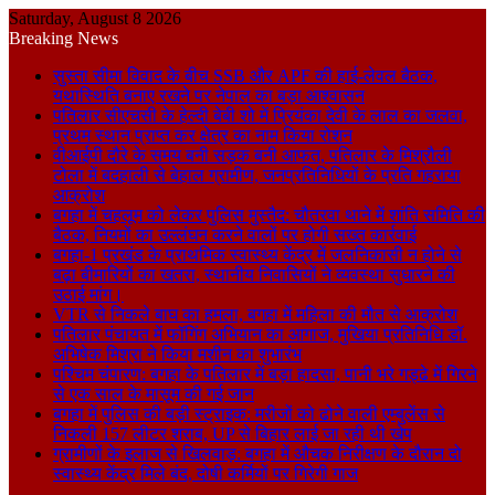
Saturday, August 8 2026
Breaking News
सुस्ता सीमा विवाद के बीच SSB और APF की हाई-लेवल बैठक,
यथास्थिति बनाए रखने पर नेपाल का बड़ा आश्वासन
पतिलार सीएचसी के हेल्दी बेबी शो में प्रियंका देवी के लाल का जलवा,
प्रथम स्थान प्राप्त कर क्षेत्र का नाम किया रोशन
वीआईपी दौरे के समय बनी सड़क बनी आफत, पतिलार के मिश्रौली
टोला में बदहाली से बेहाल ग्रामीण, जनप्रतिनिधियों के प्रति गहराया
आक्रोश
बगहा में चहलूम को लेकर पुलिस मुस्तैद: चौतरवा थाने में शांति समिति की
बैठक, नियमों का उल्लंघन करने वालों पर होगी सख्त कार्रवाई
बगहा-1 प्रखंड के प्राथमिक स्वास्थ्य केंद्र में जलनिकासी न होने से
बढ़ा बीमारियों का खतरा, स्थानीय निवासियों ने व्यवस्था सुधारने की
उठाई मांग।
VTR से निकले बाघ का हमला, बगहा में महिला की मौत से आक्रोश
पतिलार पंचायत में फॉगिंग अभियान का आगाज, मुखिया प्रतिनिधि डॉ.
अभिषेक मिश्रा ने किया मशीन का शुभारंभ
पश्चिम चंपारण: बगहा के पतिलार में बड़ा हादसा, पानी भरे गड्ढे में गिरने
से एक साल के मासूम की गई जान
बगहा में पुलिस की बड़ी स्ट्राइक: मरीजों को ढोने वाली एम्बुलेंस से
निकली 157 लीटर शराब, UP से बिहार लाई जा रही थी खेप
ग्रामीणों के इलाज से खिलवाड़: बगहा में औचक निरीक्षण के दौरान दो
स्वास्थ्य केंद्र मिले बंद, दोषी कर्मियों पर गिरेगी गाज