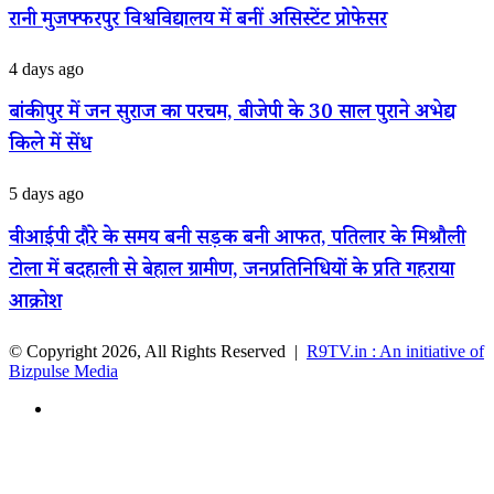
प्रतिभा
नेपाल
लाल
रानी मुजफ्फरपुर विश्वविद्यालय में बनीं असिस्टेंट प्रोफेसर
ने
का
का
फिर
बड़ा
जलवा,
रचा
बांकीपुर
4 days ago
आश्वासन
प्रथम
इतिहास,
में
स्थान
पतिलार
जन
बांकीपुर में जन सुराज का परचम, बीजेपी के 30 साल पुराने अभेद्य
प्राप्त
की
सुराज
कर
बेटी
किले में सेंध
का
क्षेत्र
सिद्धि
परचम,
का
रानी
बीजेपी
वीआईपी
5 days ago
नाम
मुजफ्फरपुर
के
दौरे
किया
विश्वविद्यालय
30
के
रोशन
वीआईपी दौरे के समय बनी सड़क बनी आफत, पतिलार के मिश्रौली
में
साल
समय
बनीं
पुराने
टोला में बदहाली से बेहाल ग्रामीण, जनप्रतिनिधियों के प्रति गहराया
बनी
असिस्टेंट
अभेद्य
सड़क
आक्रोश
प्रोफेसर
किले
बनी
में
आफत,
सेंध
© Copyright 2026, All Rights Reserved |
R9TV.in : An initiative of
पतिलार
Bizpulse Media
के
मिश्रौली
Facebook
टोला
में
Facebook
X
WhatsApp
Telegram
Back
बदहाली
to
से
top
बेहाल