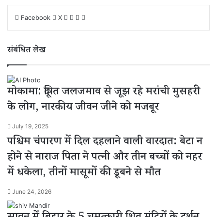
Facebook
X
L
W
S
P
i
h
h
r
n
a
a
i
संबंधित लेख
k
t
r
n
e
s
e
t
d
A
v
I
p
i
मोकामा: दूषित जलजमाव से जूझ रहे मरांची मुसहरी
n
p
a
E
के लोग, नारकीय जीवन जीने को मजबूर
m
a
July 19, 2025
i
पश्चिम चंपारण में दिल दहलाने वाली वारदात: बेटा न
l
होने से नाराज पिता ने पत्नी और तीन बच्चों को नहर
में धकेला, तीनों मासूमों की डूबने से मौत
June 24, 2026