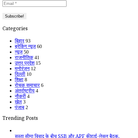
Categories
बिहार
93
ब्रेकिंग न्यूज
60
न्यूज
50
राजनीतिक
41
उत्तर प्रदेश
15
मनोरंजन
12
दिल्ली
10
शिक्षा
8
रोचक समाचार
6
अंतर्राष्ट्रीय
4
नौकरी
4
खेल
3
पंजाब
2
Trending Posts
सुस्ता सीमा विवाद के बीच SSB और APF की हाई-लेवल बैठक,