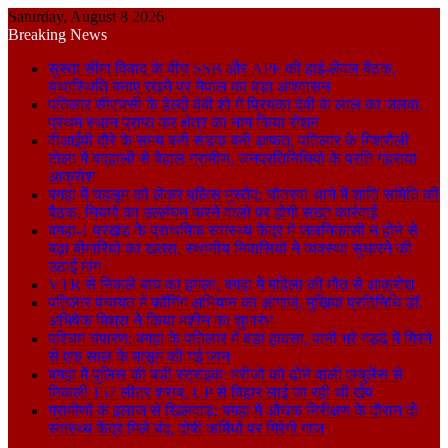
Saturday, August 8 2026
Breaking News
सुस्ता सीमा विवाद के बीच SSB और APF की हाई-लेवल बैठक,
यथास्थिति बनाए रखने पर नेपाल का बड़ा आश्वासन
पतिलार सीएचसी के हेल्दी बेबी शो में प्रियंका देवी के लाल का जलवा,
प्रथम स्थान प्राप्त कर क्षेत्र का नाम किया रोशन
वीआईपी दौरे के समय बनी सड़क बनी आफत, पतिलार के मिश्रौली
टोला में बदहाली से बेहाल ग्रामीण, जनप्रतिनिधियों के प्रति गहराया
आक्रोश
बगहा में चहलूम को लेकर पुलिस मुस्तैद: चौतरवा थाने में शांति समिति की
बैठक, नियमों का उल्लंघन करने वालों पर होगी सख्त कार्रवाई
बगहा-1 प्रखंड के प्राथमिक स्वास्थ्य केंद्र में जलनिकासी न होने से
बढ़ा बीमारियों का खतरा, स्थानीय निवासियों ने व्यवस्था सुधारने की
उठाई मांग।
VTR से निकले बाघ का हमला, बगहा में महिला की मौत से आक्रोश
पतिलार पंचायत में फॉगिंग अभियान का आगाज, मुखिया प्रतिनिधि डॉ.
अभिषेक मिश्रा ने किया मशीन का शुभारंभ
पश्चिम चंपारण: बगहा के पतिलार में बड़ा हादसा, पानी भरे गड्ढे में गिरने
से एक साल के मासूम की गई जान
बगहा में पुलिस की बड़ी स्ट्राइक: मरीजों को ढोने वाली एम्बुलेंस से
निकली 157 लीटर शराब, UP से बिहार लाई जा रही थी खेप
ग्रामीणों के इलाज से खिलवाड़: बगहा में औचक निरीक्षण के दौरान दो
स्वास्थ्य केंद्र मिले बंद, दोषी कर्मियों पर गिरेगी गाज