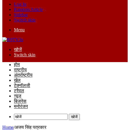
Log In
Random Article
Sidebar
Switch skin
Menu
खोजें
Switch skin
होम
राष्ट्रीय
अंतर्राष्ट्रीय
खेल
टेक्नॉलजी
ट्रैवल
न्यूज
बिजनेस
मनोरंजन
खोजें
Home
/
अजय सिंह पत्रकार