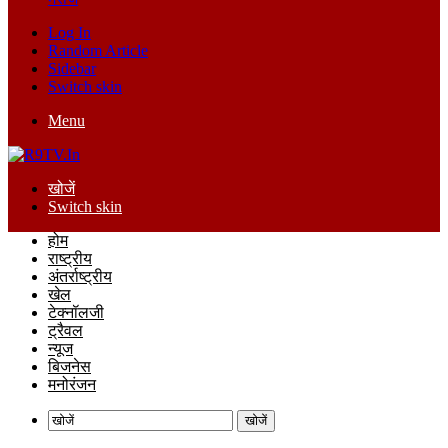
Log In
Random Article
Sidebar
Switch skin
Menu
खोजें
Switch skin
होम
राष्ट्रीय
अंतर्राष्ट्रीय
खेल
टेक्नॉलजी
ट्रैवल
न्यूज
बिजनेस
मनोरंजन
खोजें