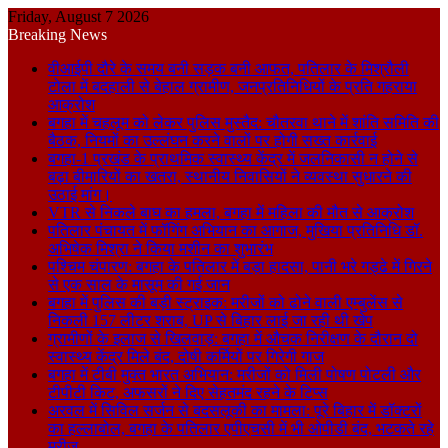
Friday, August 7 2026
Breaking News
वीआईपी दौरे के समय बनी सड़क बनी आफत, पतिलार के मिश्रौली
टोला में बदहाली से बेहाल ग्रामीण, जनप्रतिनिधियों के प्रति गहराया
आक्रोश
बगहा में चहलूम को लेकर पुलिस मुस्तैद: चौतरवा थाने में शांति समिति की
बैठक, नियमों का उल्लंघन करने वालों पर होगी सख्त कार्रवाई
बगहा-1 प्रखंड के प्राथमिक स्वास्थ्य केंद्र में जलनिकासी न होने से
बढ़ा बीमारियों का खतरा, स्थानीय निवासियों ने व्यवस्था सुधारने की
उठाई मांग।
VTR से निकले बाघ का हमला, बगहा में महिला की मौत से आक्रोश
पतिलार पंचायत में फॉगिंग अभियान का आगाज, मुखिया प्रतिनिधि डॉ.
अभिषेक मिश्रा ने किया मशीन का शुभारंभ
पश्चिम चंपारण: बगहा के पतिलार में बड़ा हादसा, पानी भरे गड्ढे में गिरने
से एक साल के मासूम की गई जान
बगहा में पुलिस की बड़ी स्ट्राइक: मरीजों को ढोने वाली एम्बुलेंस से
निकली 157 लीटर शराब, UP से बिहार लाई जा रही थी खेप
ग्रामीणों के इलाज से खिलवाड़: बगहा में औचक निरीक्षण के दौरान दो
स्वास्थ्य केंद्र मिले बंद, दोषी कर्मियों पर गिरेगी गाज
बगहा में टीबी मुक्त भारत अभियान: मरीजों को मिली पोषण पोटली और
टीपीटी किट, अफसरों ने दिए सेहतमंद रहने के टिप्स
अरवल में सिविल सर्जन से बदसलूकी का मामला: पूरे बिहार में डॉक्टरों
का हल्लाबोल, बगहा के पतिलार एपीएचसी में भी ओपीडी बंद, भटकते रहे
मरीज