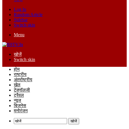
Log In
Random Article
Sidebar
Switch skin
Menu
खोजें
Switch skin
होम
राष्ट्रीय
अंतर्राष्ट्रीय
खेल
टेक्नॉलजी
ट्रैवल
न्यूज
बिजनेस
मनोरंजन
खोजें