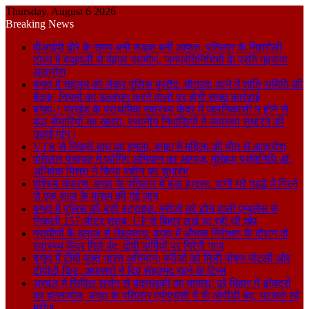
Thursday, August 6 2026
Breaking News
वीआईपी दौरे के समय बनी सड़क बनी आफत, पतिलार के मिश्रौली
टोला में बदहाली से बेहाल ग्रामीण, जनप्रतिनिधियों के प्रति गहराया
आक्रोश
बगहा में चहलूम को लेकर पुलिस मुस्तैद: चौतरवा थाने में शांति समिति की
बैठक, नियमों का उल्लंघन करने वालों पर होगी सख्त कार्रवाई
बगहा-1 प्रखंड के प्राथमिक स्वास्थ्य केंद्र में जलनिकासी न होने से
बढ़ा बीमारियों का खतरा, स्थानीय निवासियों ने व्यवस्था सुधारने की
उठाई मांग।
VTR से निकले बाघ का हमला, बगहा में महिला की मौत से आक्रोश
पतिलार पंचायत में फॉगिंग अभियान का आगाज, मुखिया प्रतिनिधि डॉ.
अभिषेक मिश्रा ने किया मशीन का शुभारंभ
पश्चिम चंपारण: बगहा के पतिलार में बड़ा हादसा, पानी भरे गड्ढे में गिरने
से एक साल के मासूम की गई जान
बगहा में पुलिस की बड़ी स्ट्राइक: मरीजों को ढोने वाली एम्बुलेंस से
निकली 157 लीटर शराब, UP से बिहार लाई जा रही थी खेप
ग्रामीणों के इलाज से खिलवाड़: बगहा में औचक निरीक्षण के दौरान दो
स्वास्थ्य केंद्र मिले बंद, दोषी कर्मियों पर गिरेगी गाज
बगहा में टीबी मुक्त भारत अभियान: मरीजों को मिली पोषण पोटली और
टीपीटी किट, अफसरों ने दिए सेहतमंद रहने के टिप्स
अरवल में सिविल सर्जन से बदसलूकी का मामला: पूरे बिहार में डॉक्टरों
का हल्लाबोल, बगहा के पतिलार एपीएचसी में भी ओपीडी बंद, भटकते रहे
मरीज