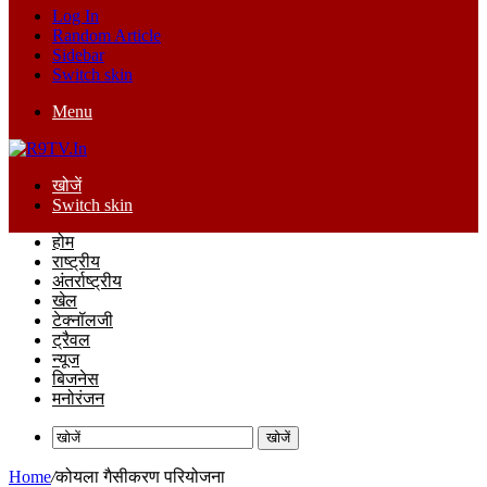
Log In
Random Article
Sidebar
Switch skin
Menu
खोजें
Switch skin
होम
राष्ट्रीय
अंतर्राष्ट्रीय
खेल
टेक्नॉलजी
ट्रैवल
न्यूज
बिजनेस
मनोरंजन
खोजें
Home
/
कोयला गैसीकरण परियोजना