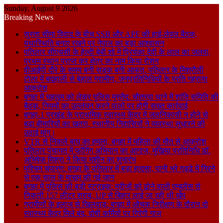
Sunday, August 9 2026
Breaking News
सुस्ता सीमा विवाद के बीच SSB और APF की हाई-लेवल बैठक,
यथास्थिति बनाए रखने पर नेपाल का बड़ा आश्वासन
पतिलार सीएचसी के हेल्दी बेबी शो में प्रियंका देवी के लाल का जलवा,
प्रथम स्थान प्राप्त कर क्षेत्र का नाम किया रोशन
वीआईपी दौरे के समय बनी सड़क बनी आफत, पतिलार के मिश्रौली
टोला में बदहाली से बेहाल ग्रामीण, जनप्रतिनिधियों के प्रति गहराया
आक्रोश
बगहा में चहलूम को लेकर पुलिस मुस्तैद: चौतरवा थाने में शांति समिति की
बैठक, नियमों का उल्लंघन करने वालों पर होगी सख्त कार्रवाई
बगहा-1 प्रखंड के प्राथमिक स्वास्थ्य केंद्र में जलनिकासी न होने से
बढ़ा बीमारियों का खतरा, स्थानीय निवासियों ने व्यवस्था सुधारने की
उठाई मांग।
VTR से निकले बाघ का हमला, बगहा में महिला की मौत से आक्रोश
पतिलार पंचायत में फॉगिंग अभियान का आगाज, मुखिया प्रतिनिधि डॉ.
अभिषेक मिश्रा ने किया मशीन का शुभारंभ
पश्चिम चंपारण: बगहा के पतिलार में बड़ा हादसा, पानी भरे गड्ढे में गिरने
से एक साल के मासूम की गई जान
बगहा में पुलिस की बड़ी स्ट्राइक: मरीजों को ढोने वाली एम्बुलेंस से
निकली 157 लीटर शराब, UP से बिहार लाई जा रही थी खेप
ग्रामीणों के इलाज से खिलवाड़: बगहा में औचक निरीक्षण के दौरान दो
स्वास्थ्य केंद्र मिले बंद, दोषी कर्मियों पर गिरेगी गाज