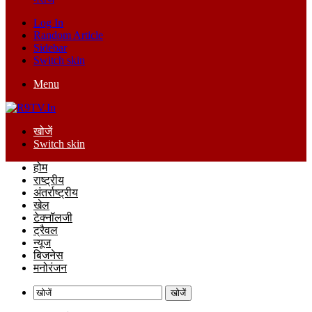
Log In
Random Article
Sidebar
Switch skin
Menu
खोजें
Switch skin
होम
राष्ट्रीय
अंतर्राष्ट्रीय
खेल
टेक्नॉलजी
ट्रैवल
न्यूज
बिजनेस
मनोरंजन
खोजें