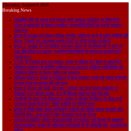
Thursday, August 6 2026
Breaking News
वीआईपी दौरे के समय बनी सड़क बनी आफत, पतिलार के मिश्रौली
टोला में बदहाली से बेहाल ग्रामीण, जनप्रतिनिधियों के प्रति गहराया
आक्रोश
बगहा में चहलूम को लेकर पुलिस मुस्तैद: चौतरवा थाने में शांति समिति की
बैठक, नियमों का उल्लंघन करने वालों पर होगी सख्त कार्रवाई
बगहा-1 प्रखंड के प्राथमिक स्वास्थ्य केंद्र में जलनिकासी न होने से
बढ़ा बीमारियों का खतरा, स्थानीय निवासियों ने व्यवस्था सुधारने की
उठाई मांग।
VTR से निकले बाघ का हमला, बगहा में महिला की मौत से आक्रोश
पतिलार पंचायत में फॉगिंग अभियान का आगाज, मुखिया प्रतिनिधि डॉ.
अभिषेक मिश्रा ने किया मशीन का शुभारंभ
पश्चिम चंपारण: बगहा के पतिलार में बड़ा हादसा, पानी भरे गड्ढे में गिरने
से एक साल के मासूम की गई जान
बगहा में पुलिस की बड़ी स्ट्राइक: मरीजों को ढोने वाली एम्बुलेंस से
निकली 157 लीटर शराब, UP से बिहार लाई जा रही थी खेप
ग्रामीणों के इलाज से खिलवाड़: बगहा में औचक निरीक्षण के दौरान दो
स्वास्थ्य केंद्र मिले बंद, दोषी कर्मियों पर गिरेगी गाज
बगहा में टीबी मुक्त भारत अभियान: मरीजों को मिली पोषण पोटली और
टीपीटी किट, अफसरों ने दिए सेहतमंद रहने के टिप्स
अरवल में सिविल सर्जन से बदसलूकी का मामला: पूरे बिहार में डॉक्टरों
का हल्लाबोल, बगहा के पतिलार एपीएचसी में भी ओपीडी बंद, भटकते रहे
मरीज