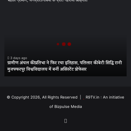
बेहाल ग्रामीण, जनप्रतिनिधियों के प्रति गहराया आक्रोश
ग्रामीण
अंचल
की
प्रतिभा
ने
फिर
रचा
इतिहास,
3 days ago
ग्रामीण अंचल की प्रतिभा ने फिर रचा इतिहास, पतिलार की बेटी सिद्धि रानी
पतिलार
मुजफ्फरपुर विश्वविद्यालय में बनीं असिस्टेंट प्रोफेसर
की
बेटी
सिद्धि
रानी
मुजफ्फरपुर
© Copyright 2026, All Rights Reserved |
R9TV.in : An initiative
विश्वविद्यालय
of Bizpulse Media
में
बनीं
असिस्टेंट
Facebook
प्रोफेसर