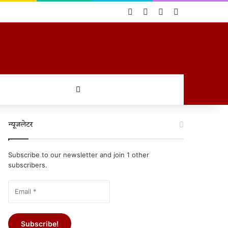
Log In
Random Article
Sidebar
Switch skin
खोजें
न्यूजलेटर
Subscribe to our newsletter and join 1 other
subscribers.