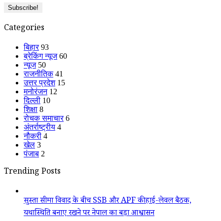
Categories
बिहार
93
ब्रेकिंग न्यूज
60
न्यूज
50
राजनीतिक
41
उत्तर प्रदेश
15
मनोरंजन
12
दिल्ली
10
शिक्षा
8
रोचक समाचार
6
अंतर्राष्ट्रीय
4
नौकरी
4
खेल
3
पंजाब
2
Trending Posts
सुस्ता सीमा विवाद के बीच SSB और APF की हाई-लेवल बैठक,
यथास्थिति बनाए रखने पर नेपाल का बड़ा आश्वासन