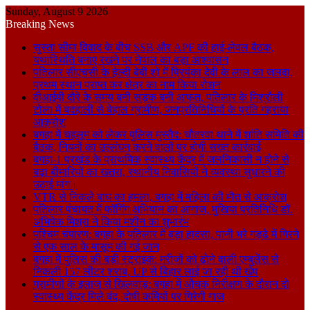
Sunday, August 9 2026
Breaking News
सुस्ता सीमा विवाद के बीच SSB और APF की हाई-लेवल बैठक,
यथास्थिति बनाए रखने पर नेपाल का बड़ा आश्वासन
पतिलार सीएचसी के हेल्दी बेबी शो में प्रियंका देवी के लाल का जलवा,
प्रथम स्थान प्राप्त कर क्षेत्र का नाम किया रोशन
वीआईपी दौरे के समय बनी सड़क बनी आफत, पतिलार के मिश्रौली
टोला में बदहाली से बेहाल ग्रामीण, जनप्रतिनिधियों के प्रति गहराया
आक्रोश
बगहा में चहलूम को लेकर पुलिस मुस्तैद: चौतरवा थाने में शांति समिति की
बैठक, नियमों का उल्लंघन करने वालों पर होगी सख्त कार्रवाई
बगहा-1 प्रखंड के प्राथमिक स्वास्थ्य केंद्र में जलनिकासी न होने से
बढ़ा बीमारियों का खतरा, स्थानीय निवासियों ने व्यवस्था सुधारने की
उठाई मांग।
VTR से निकले बाघ का हमला, बगहा में महिला की मौत से आक्रोश
पतिलार पंचायत में फॉगिंग अभियान का आगाज, मुखिया प्रतिनिधि डॉ.
अभिषेक मिश्रा ने किया मशीन का शुभारंभ
पश्चिम चंपारण: बगहा के पतिलार में बड़ा हादसा, पानी भरे गड्ढे में गिरने
से एक साल के मासूम की गई जान
बगहा में पुलिस की बड़ी स्ट्राइक: मरीजों को ढोने वाली एम्बुलेंस से
निकली 157 लीटर शराब, UP से बिहार लाई जा रही थी खेप
ग्रामीणों के इलाज से खिलवाड़: बगहा में औचक निरीक्षण के दौरान दो
स्वास्थ्य केंद्र मिले बंद, दोषी कर्मियों पर गिरेगी गाज