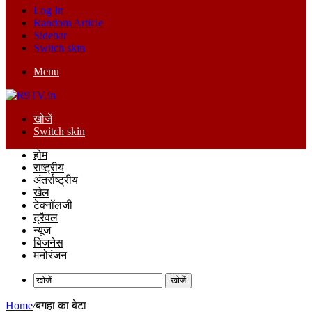
Log In
Random Article
Sidebar
Switch skin
Menu
खोजें
Switch skin
होम
राष्ट्रीय
अंतर्राष्ट्रीय
खेल
टेक्नॉलजी
ट्रैवल
न्यूज
बिजनेस
मनोरंजन
खोजें
Home
/
बगहा का बेटा