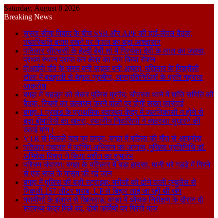
Saturday, August 8 2026
Breaking News
सुस्ता सीमा विवाद के बीच SSB और APF की हाई-लेवल बैठक,
यथास्थिति बनाए रखने पर नेपाल का बड़ा आश्वासन
पतिलार सीएचसी के हेल्दी बेबी शो में प्रियंका देवी के लाल का जलवा,
प्रथम स्थान प्राप्त कर क्षेत्र का नाम किया रोशन
वीआईपी दौरे के समय बनी सड़क बनी आफत, पतिलार के मिश्रौली
टोला में बदहाली से बेहाल ग्रामीण, जनप्रतिनिधियों के प्रति गहराया
आक्रोश
बगहा में चहलूम को लेकर पुलिस मुस्तैद: चौतरवा थाने में शांति समिति की
बैठक, नियमों का उल्लंघन करने वालों पर होगी सख्त कार्रवाई
बगहा-1 प्रखंड के प्राथमिक स्वास्थ्य केंद्र में जलनिकासी न होने से
बढ़ा बीमारियों का खतरा, स्थानीय निवासियों ने व्यवस्था सुधारने की
उठाई मांग।
VTR से निकले बाघ का हमला, बगहा में महिला की मौत से आक्रोश
पतिलार पंचायत में फॉगिंग अभियान का आगाज, मुखिया प्रतिनिधि डॉ.
अभिषेक मिश्रा ने किया मशीन का शुभारंभ
पश्चिम चंपारण: बगहा के पतिलार में बड़ा हादसा, पानी भरे गड्ढे में गिरने
से एक साल के मासूम की गई जान
बगहा में पुलिस की बड़ी स्ट्राइक: मरीजों को ढोने वाली एम्बुलेंस से
निकली 157 लीटर शराब, UP से बिहार लाई जा रही थी खेप
ग्रामीणों के इलाज से खिलवाड़: बगहा में औचक निरीक्षण के दौरान दो
स्वास्थ्य केंद्र मिले बंद, दोषी कर्मियों पर गिरेगी गाज