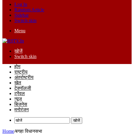
Log In
Random Article
Sidebar
Switch skin
Menu
खोजें
Switch skin
होम
राष्ट्रीय
अंतर्राष्ट्रीय
खेल
टेक्नॉलजी
ट्रैवल
न्यूज
बिजनेस
मनोरंजन
खोजें
Home
/
बगहा विधानसभा