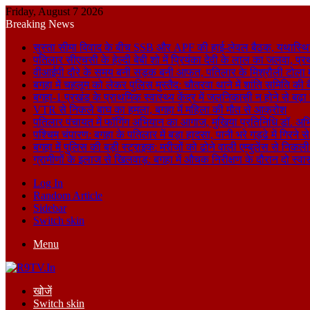
Friday, August 7 2026
Breaking News
सुस्ता सीमा विवाद के बीच SSB और APF की हाई-लेवल बैठक, यथास्थि
पतिलार सीएचसी के हेल्दी बेबी शो में प्रियंका देवी के लाल का जलवा, प्र
वीआईपी दौरे के समय बनी सड़क बनी आफत, पतिलार के मिश्रौली टोला में
बगहा में चहलूम को लेकर पुलिस मुस्तैद: चौतरवा थाने में शांति समिति की 
बगहा-1 प्रखंड के प्राथमिक स्वास्थ्य केंद्र में जलनिकासी न होने से बढ़
VTR से निकले बाघ का हमला, बगहा में महिला की मौत से आक्रोश
पतिलार पंचायत में फॉगिंग अभियान का आगाज, मुखिया प्रतिनिधि डॉ. अभि
पश्चिम चंपारण: बगहा के पतिलार में बड़ा हादसा, पानी भरे गड्ढे में गिरन
बगहा में पुलिस की बड़ी स्ट्राइक: मरीजों को ढोने वाली एम्बुलेंस से न
ग्रामीणों के इलाज से खिलवाड़: बगहा में औचक निरीक्षण के दौरान दो स्वास्थ्
Log In
Random Article
Sidebar
Switch skin
Menu
खोजें
Switch skin