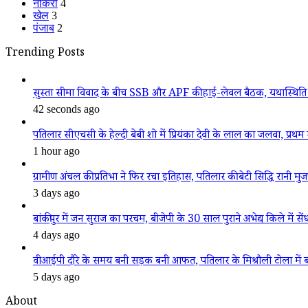
नौकरी
4
खेल
3
पंजाब
2
Trending Posts
सुस्ता सीमा विवाद के बीच SSB और APF की हाई-लेवल बैठक, यथास्थिति 
42 seconds ago
पतिलार सीएचसी के हेल्दी बेबी शो में प्रियंका देवी के लाल का जलवा, प्रथम स
1 hour ago
ग्रामीण अंचल की प्रतिभा ने फिर रचा इतिहास, पतिलार की बेटी सिद्धि रानी मुजफ्फ
3 days ago
बांकीपुर में जन सुराज का परचम, बीजेपी के 30 साल पुराने अभेद्य किले में सें
4 days ago
वीआईपी दौरे के समय बनी सड़क बनी आफत, पतिलार के मिश्रौली टोला में बदहा
5 days ago
About