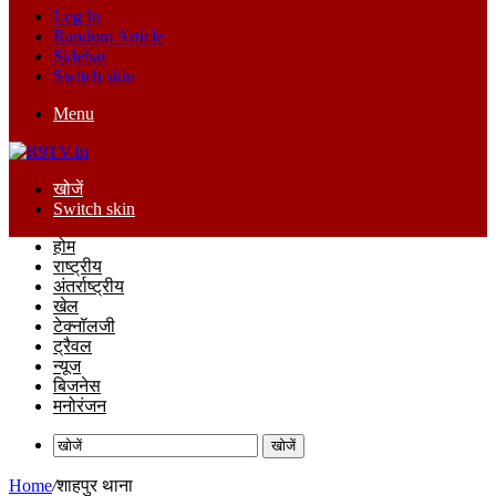
Log In
Random Article
Sidebar
Switch skin
Menu
खोजें
Switch skin
होम
राष्ट्रीय
अंतर्राष्ट्रीय
खेल
टेक्नॉलजी
ट्रैवल
न्यूज
बिजनेस
मनोरंजन
खोजें
Home
/
शाहपुर थाना