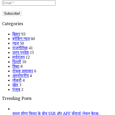
Categories
बिहार
93
ब्रेकिंग न्यूज
60
न्यूज
50
राजनीतिक
41
उत्तर प्रदेश
15
मनोरंजन
12
दिल्ली
10
शिक्षा
8
रोचक समाचार
6
अंतर्राष्ट्रीय
4
नौकरी
4
खेल
3
पंजाब
2
Trending Posts
सुस्ता सीमा विवाद के बीच SSB और APF की हाई-लेवल बैठक,