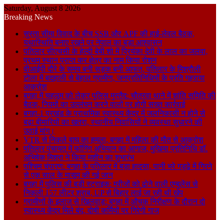
Saturday, August 8 2026
Breaking News
सुस्ता सीमा विवाद के बीच SSB और APF की हाई-लेवल बैठक,
यथास्थिति बनाए रखने पर नेपाल का बड़ा आश्वासन
पतिलार सीएचसी के हेल्दी बेबी शो में प्रियंका देवी के लाल का जलवा,
प्रथम स्थान प्राप्त कर क्षेत्र का नाम किया रोशन
वीआईपी दौरे के समय बनी सड़क बनी आफत, पतिलार के मिश्रौली
टोला में बदहाली से बेहाल ग्रामीण, जनप्रतिनिधियों के प्रति गहराया
आक्रोश
बगहा में चहलूम को लेकर पुलिस मुस्तैद: चौतरवा थाने में शांति समिति की
बैठक, नियमों का उल्लंघन करने वालों पर होगी सख्त कार्रवाई
बगहा-1 प्रखंड के प्राथमिक स्वास्थ्य केंद्र में जलनिकासी न होने से
बढ़ा बीमारियों का खतरा, स्थानीय निवासियों ने व्यवस्था सुधारने की
उठाई मांग।
VTR से निकले बाघ का हमला, बगहा में महिला की मौत से आक्रोश
पतिलार पंचायत में फॉगिंग अभियान का आगाज, मुखिया प्रतिनिधि डॉ.
अभिषेक मिश्रा ने किया मशीन का शुभारंभ
पश्चिम चंपारण: बगहा के पतिलार में बड़ा हादसा, पानी भरे गड्ढे में गिरने
से एक साल के मासूम की गई जान
बगहा में पुलिस की बड़ी स्ट्राइक: मरीजों को ढोने वाली एम्बुलेंस से
निकली 157 लीटर शराब, UP से बिहार लाई जा रही थी खेप
ग्रामीणों के इलाज से खिलवाड़: बगहा में औचक निरीक्षण के दौरान दो
स्वास्थ्य केंद्र मिले बंद, दोषी कर्मियों पर गिरेगी गाज