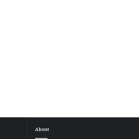
About
बगहा-1
प्रखंड