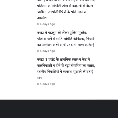
वीआईपी दौरे के समय बनी सड़क बनी आफत,
पतिलार के मिश्रौली टोला में बदहाली से बेहाल
ग्रामीण, जनप्रतिनिधियों के प्रति गहराया
आक्रोश
4 days ago
बगहा में चहलूम को लेकर पुलिस मुस्तैद:
चौतरवा थाने में शांति समिति की बैठक, नियमों
का उल्लंघन करने वालों पर होगी सख्त कार्रवाई
4 days ago
बगहा-1 प्रखंड के प्राथमिक स्वास्थ्य केंद्र में
जलनिकासी न होने से बढ़ा बीमारियों का खतरा,
स्थानीय निवासियों ने व्यवस्था सुधारने की उठाई
मांग।
4 days ago
पुर
वीआईपी
दौरे