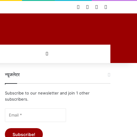
Log In
Random Article
Sidebar
Switch skin
खोजें
न्यूजलेटर
Subscribe to our newsletter and join 1 other
subscribers.