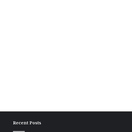
Recent Posts
ग्रामीण
बांकी
अंचल
में