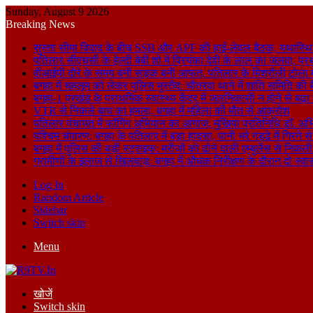
Sunday, August 9 2026
Breaking News
सुस्ता सीमा विवाद के बीच SSB और APF की हाई-लेवल बैठक, यथास्थि
पतिलार सीएचसी के हेल्दी बेबी शो में प्रियंका देवी के लाल का जलवा, प्र
वीआईपी दौरे के समय बनी सड़क बनी आफत, पतिलार के मिश्रौली टोला में
बगहा में चहलूम को लेकर पुलिस मुस्तैद: चौतरवा थाने में शांति समिति की 
बगहा-1 प्रखंड के प्राथमिक स्वास्थ्य केंद्र में जलनिकासी न होने से बढ़
VTR से निकले बाघ का हमला, बगहा में महिला की मौत से आक्रोश
पतिलार पंचायत में फॉगिंग अभियान का आगाज, मुखिया प्रतिनिधि डॉ. अभि
पश्चिम चंपारण: बगहा के पतिलार में बड़ा हादसा, पानी भरे गड्ढे में गिरन
बगहा में पुलिस की बड़ी स्ट्राइक: मरीजों को ढोने वाली एम्बुलेंस से न
ग्रामीणों के इलाज से खिलवाड़: बगहा में औचक निरीक्षण के दौरान दो स्वास्थ्
Log In
Random Article
Sidebar
Switch skin
Menu
खोजें
Switch skin