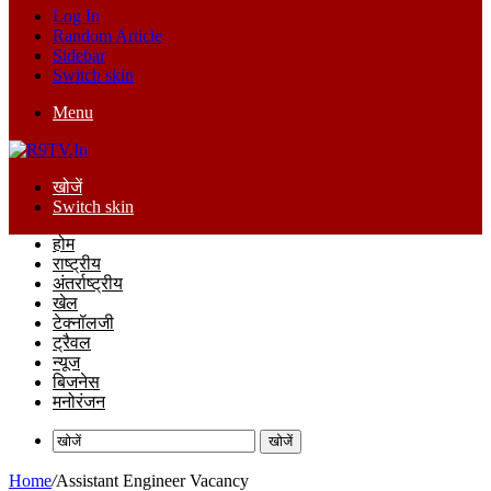
Log In
Random Article
Sidebar
Switch skin
Menu
खोजें
Switch skin
होम
राष्ट्रीय
अंतर्राष्ट्रीय
खेल
टेक्नॉलजी
ट्रैवल
न्यूज
बिजनेस
मनोरंजन
खोजें
Home
/
Assistant Engineer Vacancy