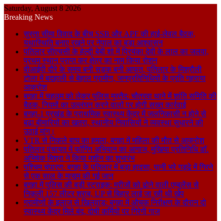
Saturday, August 8 2026
Breaking News
सुस्ता सीमा विवाद के बीच SSB और APF की हाई-लेवल बैठक,
यथास्थिति बनाए रखने पर नेपाल का बड़ा आश्वासन
पतिलार सीएचसी के हेल्दी बेबी शो में प्रियंका देवी के लाल का जलवा,
प्रथम स्थान प्राप्त कर क्षेत्र का नाम किया रोशन
वीआईपी दौरे के समय बनी सड़क बनी आफत, पतिलार के मिश्रौली
टोला में बदहाली से बेहाल ग्रामीण, जनप्रतिनिधियों के प्रति गहराया
आक्रोश
बगहा में चहलूम को लेकर पुलिस मुस्तैद: चौतरवा थाने में शांति समिति की
बैठक, नियमों का उल्लंघन करने वालों पर होगी सख्त कार्रवाई
बगहा-1 प्रखंड के प्राथमिक स्वास्थ्य केंद्र में जलनिकासी न होने से
बढ़ा बीमारियों का खतरा, स्थानीय निवासियों ने व्यवस्था सुधारने की
उठाई मांग।
VTR से निकले बाघ का हमला, बगहा में महिला की मौत से आक्रोश
पतिलार पंचायत में फॉगिंग अभियान का आगाज, मुखिया प्रतिनिधि डॉ.
अभिषेक मिश्रा ने किया मशीन का शुभारंभ
पश्चिम चंपारण: बगहा के पतिलार में बड़ा हादसा, पानी भरे गड्ढे में गिरने
से एक साल के मासूम की गई जान
बगहा में पुलिस की बड़ी स्ट्राइक: मरीजों को ढोने वाली एम्बुलेंस से
निकली 157 लीटर शराब, UP से बिहार लाई जा रही थी खेप
ग्रामीणों के इलाज से खिलवाड़: बगहा में औचक निरीक्षण के दौरान दो
स्वास्थ्य केंद्र मिले बंद, दोषी कर्मियों पर गिरेगी गाज