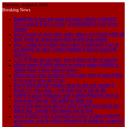
Thursday, August 6 2026
Breaking News
वीआईपी दौरे के समय बनी सड़क बनी आफत, पतिलार के मिश्रौली
टोला में बदहाली से बेहाल ग्रामीण, जनप्रतिनिधियों के प्रति गहराया
आक्रोश
बगहा में चहलूम को लेकर पुलिस मुस्तैद: चौतरवा थाने में शांति समिति की
बैठक, नियमों का उल्लंघन करने वालों पर होगी सख्त कार्रवाई
बगहा-1 प्रखंड के प्राथमिक स्वास्थ्य केंद्र में जलनिकासी न होने से
बढ़ा बीमारियों का खतरा, स्थानीय निवासियों ने व्यवस्था सुधारने की
उठाई मांग।
VTR से निकले बाघ का हमला, बगहा में महिला की मौत से आक्रोश
पतिलार पंचायत में फॉगिंग अभियान का आगाज, मुखिया प्रतिनिधि डॉ.
अभिषेक मिश्रा ने किया मशीन का शुभारंभ
पश्चिम चंपारण: बगहा के पतिलार में बड़ा हादसा, पानी भरे गड्ढे में गिरने
से एक साल के मासूम की गई जान
बगहा में पुलिस की बड़ी स्ट्राइक: मरीजों को ढोने वाली एम्बुलेंस से
निकली 157 लीटर शराब, UP से बिहार लाई जा रही थी खेप
ग्रामीणों के इलाज से खिलवाड़: बगहा में औचक निरीक्षण के दौरान दो
स्वास्थ्य केंद्र मिले बंद, दोषी कर्मियों पर गिरेगी गाज
बगहा में टीबी मुक्त भारत अभियान: मरीजों को मिली पोषण पोटली और
टीपीटी किट, अफसरों ने दिए सेहतमंद रहने के टिप्स
अरवल में सिविल सर्जन से बदसलूकी का मामला: पूरे बिहार में डॉक्टरों
का हल्लाबोल, बगहा के पतिलार एपीएचसी में भी ओपीडी बंद, भटकते रहे
मरीज