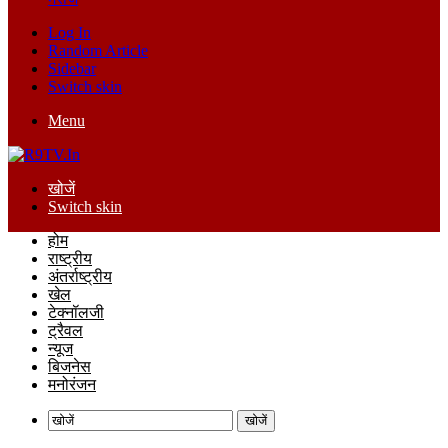
Log In
Random Article
Sidebar
Switch skin
Menu
खोजें
Switch skin
होम
राष्ट्रीय
अंतर्राष्ट्रीय
खेल
टेक्नॉलजी
ट्रैवल
न्यूज
बिजनेस
मनोरंजन
खोजें