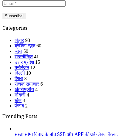
Categories
बिहार
93
ब्रेकिंग न्यूज
60
न्यूज
50
राजनीतिक
41
उत्तर प्रदेश
15
मनोरंजन
12
दिल्ली
10
शिक्षा
8
रोचक समाचार
6
अंतर्राष्ट्रीय
4
नौकरी
4
खेल
3
पंजाब
2
Trending Posts
सुस्ता सीमा विवाद के बीच SSB और APF की हाई-लेवल बैठक,