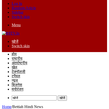
Log In
Random Article
Sidebar
Switch skin
Menu
खोजें
Switch skin
होम
राष्ट्रीय
अंतर्राष्ट्रीय
खेल
टेक्नॉलजी
ट्रैवल
न्यूज
बिजनेस
मनोरंजन
खोजें
Home
/
Bettiah Hindi News