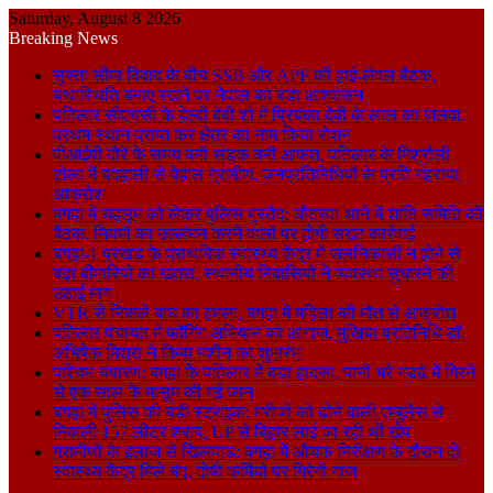
Saturday, August 8 2026
Breaking News
सुस्ता सीमा विवाद के बीच SSB और APF की हाई-लेवल बैठक,
यथास्थिति बनाए रखने पर नेपाल का बड़ा आश्वासन
पतिलार सीएचसी के हेल्दी बेबी शो में प्रियंका देवी के लाल का जलवा,
प्रथम स्थान प्राप्त कर क्षेत्र का नाम किया रोशन
वीआईपी दौरे के समय बनी सड़क बनी आफत, पतिलार के मिश्रौली
टोला में बदहाली से बेहाल ग्रामीण, जनप्रतिनिधियों के प्रति गहराया
आक्रोश
बगहा में चहलूम को लेकर पुलिस मुस्तैद: चौतरवा थाने में शांति समिति की
बैठक, नियमों का उल्लंघन करने वालों पर होगी सख्त कार्रवाई
बगहा-1 प्रखंड के प्राथमिक स्वास्थ्य केंद्र में जलनिकासी न होने से
बढ़ा बीमारियों का खतरा, स्थानीय निवासियों ने व्यवस्था सुधारने की
उठाई मांग।
VTR से निकले बाघ का हमला, बगहा में महिला की मौत से आक्रोश
पतिलार पंचायत में फॉगिंग अभियान का आगाज, मुखिया प्रतिनिधि डॉ.
अभिषेक मिश्रा ने किया मशीन का शुभारंभ
पश्चिम चंपारण: बगहा के पतिलार में बड़ा हादसा, पानी भरे गड्ढे में गिरने
से एक साल के मासूम की गई जान
बगहा में पुलिस की बड़ी स्ट्राइक: मरीजों को ढोने वाली एम्बुलेंस से
निकली 157 लीटर शराब, UP से बिहार लाई जा रही थी खेप
ग्रामीणों के इलाज से खिलवाड़: बगहा में औचक निरीक्षण के दौरान दो
स्वास्थ्य केंद्र मिले बंद, दोषी कर्मियों पर गिरेगी गाज