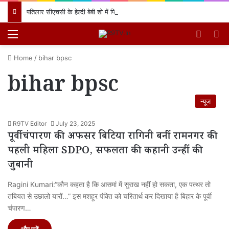
पतिलार सीएचसी के हेल्दी बेबी शो में प्रियंका देवी के लाल का जलवा, प्रथम स्थान प्राप्त कर क्षेत्र का नाम किया रोशन
Menu
Switch
खो
Home
/
bihar bpsc
bihar bpsc
न्यूज
R9TV Editor
July 23, 2025
पूर्वी चंपारण की अफसर बिटिया रागिनी बनीं रामनगर की
पहली महिला SDPO, सफलता की कहानी उन्हीं की
जुबानी
Ragini Kumari:“कौन कहता है कि आसमां में सुराख नहीं हो सकता, एक पत्थर तो
तबियत से उछालो यारों…” इस मशहूर पंक्ति को चरितार्थ कर दिखाया है बिहार के पूर्वी
चंपारण…