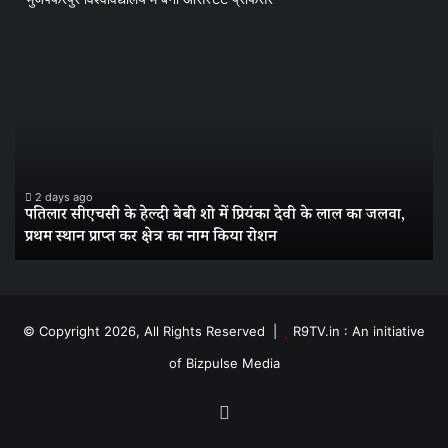
पतिलार
ग्र
सीएचसी
अं
के
की
हेल्दी
प्र
बेबी
ने
शो
फि
में
रच
प्रियंका
इत
2 days ago
पतिलार सीएचसी के हेल्दी बेबी शो में प्रियंका देवी के लाल का जलवा,
देवी
पत
प्रथम स्थान प्राप्त कर क्षेत्र का नाम किया रोशन
के
की
लाल
बेट
का
सिद
जलवा,
रान
प्रथम
मुज
© Copyright 2026, All Rights Reserved |
R9TV.in : An initiative
स्थान
विश
of Bizpulse Media
प्राप्त
में
कर
बनी
क्षेत्र
असि
Facebook
का
प्र