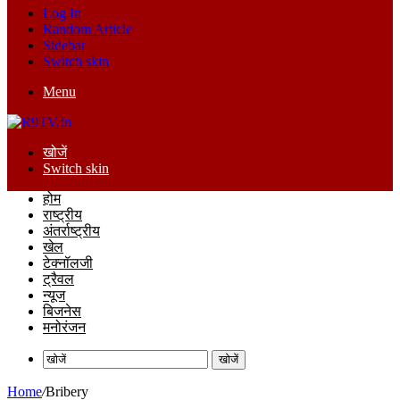
Log In
Random Article
Sidebar
Switch skin
Menu
खोजें
Switch skin
होम
राष्ट्रीय
अंतर्राष्ट्रीय
खेल
टेक्नॉलजी
ट्रैवल
न्यूज
बिजनेस
मनोरंजन
खोजें
Home
/
Bribery