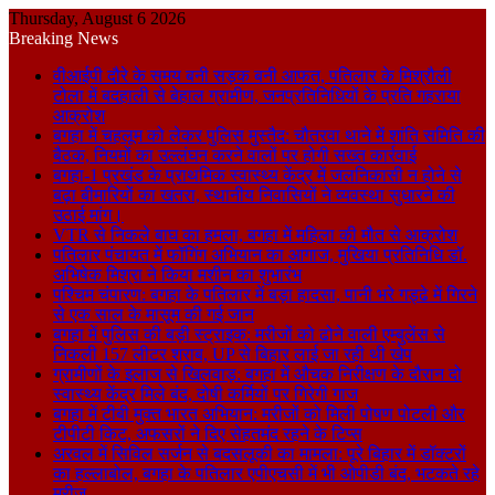
Thursday, August 6 2026
Breaking News
वीआईपी दौरे के समय बनी सड़क बनी आफत, पतिलार के मिश्रौली
टोला में बदहाली से बेहाल ग्रामीण, जनप्रतिनिधियों के प्रति गहराया
आक्रोश
बगहा में चहलूम को लेकर पुलिस मुस्तैद: चौतरवा थाने में शांति समिति की
बैठक, नियमों का उल्लंघन करने वालों पर होगी सख्त कार्रवाई
बगहा-1 प्रखंड के प्राथमिक स्वास्थ्य केंद्र में जलनिकासी न होने से
बढ़ा बीमारियों का खतरा, स्थानीय निवासियों ने व्यवस्था सुधारने की
उठाई मांग।
VTR से निकले बाघ का हमला, बगहा में महिला की मौत से आक्रोश
पतिलार पंचायत में फॉगिंग अभियान का आगाज, मुखिया प्रतिनिधि डॉ.
अभिषेक मिश्रा ने किया मशीन का शुभारंभ
पश्चिम चंपारण: बगहा के पतिलार में बड़ा हादसा, पानी भरे गड्ढे में गिरने
से एक साल के मासूम की गई जान
बगहा में पुलिस की बड़ी स्ट्राइक: मरीजों को ढोने वाली एम्बुलेंस से
निकली 157 लीटर शराब, UP से बिहार लाई जा रही थी खेप
ग्रामीणों के इलाज से खिलवाड़: बगहा में औचक निरीक्षण के दौरान दो
स्वास्थ्य केंद्र मिले बंद, दोषी कर्मियों पर गिरेगी गाज
बगहा में टीबी मुक्त भारत अभियान: मरीजों को मिली पोषण पोटली और
टीपीटी किट, अफसरों ने दिए सेहतमंद रहने के टिप्स
अरवल में सिविल सर्जन से बदसलूकी का मामला: पूरे बिहार में डॉक्टरों
का हल्लाबोल, बगहा के पतिलार एपीएचसी में भी ओपीडी बंद, भटकते रहे
मरीज