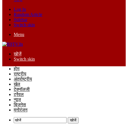
Log In
Random Article
Sidebar
Switch skin
Menu
खोजें
Switch skin
होम
राष्ट्रीय
अंतर्राष्ट्रीय
खेल
टेक्नॉलजी
ट्रैवल
न्यूज
बिजनेस
मनोरंजन
खोजें