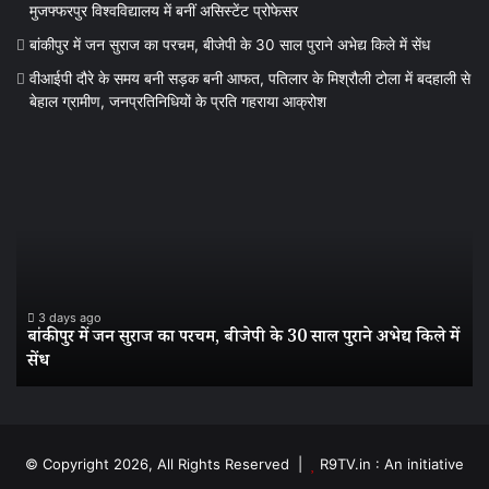
मुजफ्फरपुर विश्वविद्यालय में बनीं असिस्टेंट प्रोफेसर
बांकीपुर में जन सुराज का परचम, बीजेपी के 30 साल पुराने अभेद्य किले में सेंध
वीआईपी दौरे के समय बनी सड़क बनी आफत, पतिलार के मिश्रौली टोला में बदहाली से
बेहाल ग्रामीण, जनप्रतिनिधियों के प्रति गहराया आक्रोश
बांकीपुर
वी
में
दौर
जन
के
सुराज
स
का
बन
परचम,
सड
बीजेपी
बन
के
आ
3 days ago
बांकीपुर में जन सुराज का परचम, बीजेपी के 30 साल पुराने अभेद्य किले में
30
पत
सेंध
साल
के
पुराने
मिश
अभेद्य
टो
किले
में
में
बद
© Copyright 2026, All Rights Reserved |
R9TV.in : An initiative
सेंध
से