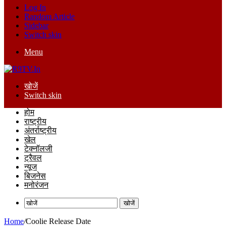
Log In
Random Article
Sidebar
Switch skin
Menu
खोजें
Switch skin
होम
राष्ट्रीय
अंतर्राष्ट्रीय
खेल
टेक्नॉलजी
ट्रैवल
न्यूज
बिजनेस
मनोरंजन
खोजें
Home
/
Coolie Release Date