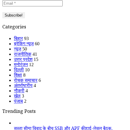
Categories
बिहार
93
ब्रेकिंग न्यूज
60
न्यूज
50
राजनीतिक
41
उत्तर प्रदेश
15
मनोरंजन
12
दिल्ली
10
शिक्षा
8
रोचक समाचार
6
अंतर्राष्ट्रीय
4
नौकरी
4
खेल
3
पंजाब
2
Trending Posts
सुस्ता सीमा विवाद के बीच SSB और APF की हाई-लेवल बैठक,