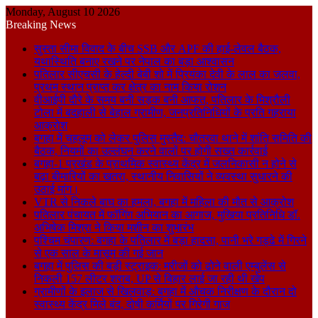
Monday, August 10 2026
Breaking News
सुस्ता सीमा विवाद के बीच SSB और APF की हाई-लेवल बैठक,
यथास्थिति बनाए रखने पर नेपाल का बड़ा आश्वासन
पतिलार सीएचसी के हेल्दी बेबी शो में प्रियंका देवी के लाल का जलवा,
प्रथम स्थान प्राप्त कर क्षेत्र का नाम किया रोशन
वीआईपी दौरे के समय बनी सड़क बनी आफत, पतिलार के मिश्रौली
टोला में बदहाली से बेहाल ग्रामीण, जनप्रतिनिधियों के प्रति गहराया
आक्रोश
बगहा में चहलूम को लेकर पुलिस मुस्तैद: चौतरवा थाने में शांति समिति की
बैठक, नियमों का उल्लंघन करने वालों पर होगी सख्त कार्रवाई
बगहा-1 प्रखंड के प्राथमिक स्वास्थ्य केंद्र में जलनिकासी न होने से
बढ़ा बीमारियों का खतरा, स्थानीय निवासियों ने व्यवस्था सुधारने की
उठाई मांग।
VTR से निकले बाघ का हमला, बगहा में महिला की मौत से आक्रोश
पतिलार पंचायत में फॉगिंग अभियान का आगाज, मुखिया प्रतिनिधि डॉ.
अभिषेक मिश्रा ने किया मशीन का शुभारंभ
पश्चिम चंपारण: बगहा के पतिलार में बड़ा हादसा, पानी भरे गड्ढे में गिरने
से एक साल के मासूम की गई जान
बगहा में पुलिस की बड़ी स्ट्राइक: मरीजों को ढोने वाली एम्बुलेंस से
निकली 157 लीटर शराब, UP से बिहार लाई जा रही थी खेप
ग्रामीणों के इलाज से खिलवाड़: बगहा में औचक निरीक्षण के दौरान दो
स्वास्थ्य केंद्र मिले बंद, दोषी कर्मियों पर गिरेगी गाज