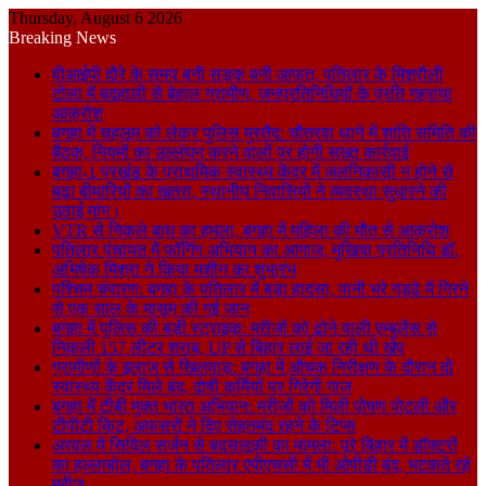
Thursday, August 6 2026
Breaking News
वीआईपी दौरे के समय बनी सड़क बनी आफत, पतिलार के मिश्रौली
टोला में बदहाली से बेहाल ग्रामीण, जनप्रतिनिधियों के प्रति गहराया
आक्रोश
बगहा में चहलूम को लेकर पुलिस मुस्तैद: चौतरवा थाने में शांति समिति की
बैठक, नियमों का उल्लंघन करने वालों पर होगी सख्त कार्रवाई
बगहा-1 प्रखंड के प्राथमिक स्वास्थ्य केंद्र में जलनिकासी न होने से
बढ़ा बीमारियों का खतरा, स्थानीय निवासियों ने व्यवस्था सुधारने की
उठाई मांग।
VTR से निकले बाघ का हमला, बगहा में महिला की मौत से आक्रोश
पतिलार पंचायत में फॉगिंग अभियान का आगाज, मुखिया प्रतिनिधि डॉ.
अभिषेक मिश्रा ने किया मशीन का शुभारंभ
पश्चिम चंपारण: बगहा के पतिलार में बड़ा हादसा, पानी भरे गड्ढे में गिरने
से एक साल के मासूम की गई जान
बगहा में पुलिस की बड़ी स्ट्राइक: मरीजों को ढोने वाली एम्बुलेंस से
निकली 157 लीटर शराब, UP से बिहार लाई जा रही थी खेप
ग्रामीणों के इलाज से खिलवाड़: बगहा में औचक निरीक्षण के दौरान दो
स्वास्थ्य केंद्र मिले बंद, दोषी कर्मियों पर गिरेगी गाज
बगहा में टीबी मुक्त भारत अभियान: मरीजों को मिली पोषण पोटली और
टीपीटी किट, अफसरों ने दिए सेहतमंद रहने के टिप्स
अरवल में सिविल सर्जन से बदसलूकी का मामला: पूरे बिहार में डॉक्टरों
का हल्लाबोल, बगहा के पतिलार एपीएचसी में भी ओपीडी बंद, भटकते रहे
मरीज