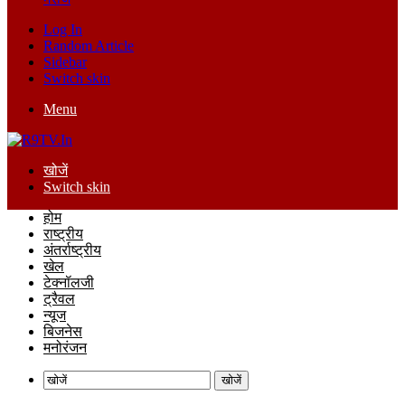
Log In
Random Article
Sidebar
Switch skin
Menu
खोजें
Switch skin
होम
राष्ट्रीय
अंतर्राष्ट्रीय
खेल
टेक्नॉलजी
ट्रैवल
न्यूज
बिजनेस
मनोरंजन
खोजें