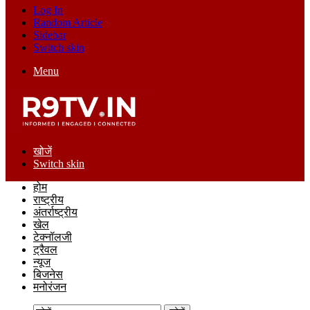
Log In
Random Article
Sidebar
Switch skin
Menu
खोजें
Switch skin
होम
राष्ट्रीय
अंतर्राष्ट्रीय
खेल
टेक्नॉलजी
ट्रैवल
न्यूज
बिजनेस
मनोरंजन