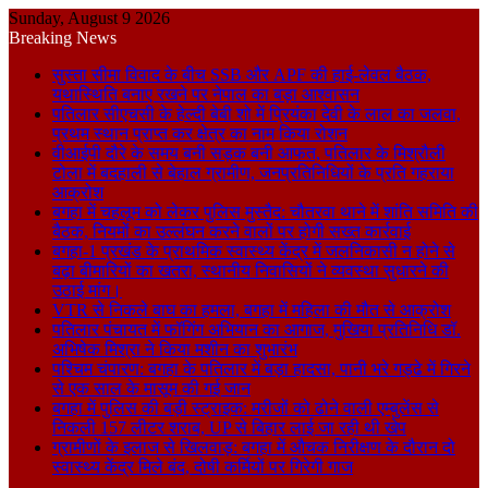
Sunday, August 9 2026
Breaking News
सुस्ता सीमा विवाद के बीच SSB और APF की हाई-लेवल बैठक,
यथास्थिति बनाए रखने पर नेपाल का बड़ा आश्वासन
पतिलार सीएचसी के हेल्दी बेबी शो में प्रियंका देवी के लाल का जलवा,
प्रथम स्थान प्राप्त कर क्षेत्र का नाम किया रोशन
वीआईपी दौरे के समय बनी सड़क बनी आफत, पतिलार के मिश्रौली
टोला में बदहाली से बेहाल ग्रामीण, जनप्रतिनिधियों के प्रति गहराया
आक्रोश
बगहा में चहलूम को लेकर पुलिस मुस्तैद: चौतरवा थाने में शांति समिति की
बैठक, नियमों का उल्लंघन करने वालों पर होगी सख्त कार्रवाई
बगहा-1 प्रखंड के प्राथमिक स्वास्थ्य केंद्र में जलनिकासी न होने से
बढ़ा बीमारियों का खतरा, स्थानीय निवासियों ने व्यवस्था सुधारने की
उठाई मांग।
VTR से निकले बाघ का हमला, बगहा में महिला की मौत से आक्रोश
पतिलार पंचायत में फॉगिंग अभियान का आगाज, मुखिया प्रतिनिधि डॉ.
अभिषेक मिश्रा ने किया मशीन का शुभारंभ
पश्चिम चंपारण: बगहा के पतिलार में बड़ा हादसा, पानी भरे गड्ढे में गिरने
से एक साल के मासूम की गई जान
बगहा में पुलिस की बड़ी स्ट्राइक: मरीजों को ढोने वाली एम्बुलेंस से
निकली 157 लीटर शराब, UP से बिहार लाई जा रही थी खेप
ग्रामीणों के इलाज से खिलवाड़: बगहा में औचक निरीक्षण के दौरान दो
स्वास्थ्य केंद्र मिले बंद, दोषी कर्मियों पर गिरेगी गाज