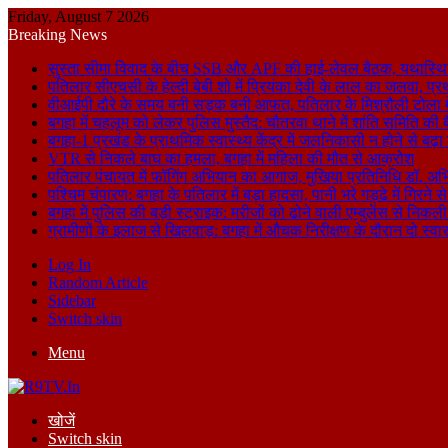
Friday, August 7 2026
Breaking News
सुस्ता सीमा विवाद के बीच SSB और APF की हाई-लेवल बैठक, यथास्थि
पतिलार सीएचसी के हेल्दी बेबी शो में प्रियंका देवी के लाल का जलवा, प्र
वीआईपी दौरे के समय बनी सड़क बनी आफत, पतिलार के मिश्रौली टोला में
बगहा में चहलूम को लेकर पुलिस मुस्तैद: चौतरवा थाने में शांति समिति की 
बगहा-1 प्रखंड के प्राथमिक स्वास्थ्य केंद्र में जलनिकासी न होने से बढ़
VTR से निकले बाघ का हमला, बगहा में महिला की मौत से आक्रोश
पतिलार पंचायत में फॉगिंग अभियान का आगाज, मुखिया प्रतिनिधि डॉ. अभि
पश्चिम चंपारण: बगहा के पतिलार में बड़ा हादसा, पानी भरे गड्ढे में गिरन
बगहा में पुलिस की बड़ी स्ट्राइक: मरीजों को ढोने वाली एम्बुलेंस से न
ग्रामीणों के इलाज से खिलवाड़: बगहा में औचक निरीक्षण के दौरान दो स्वास्थ्
Log In
Random Article
Sidebar
Switch skin
Menu
खोजें
Switch skin