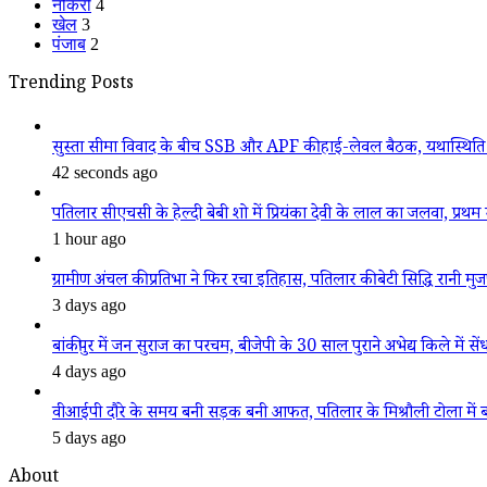
नौकरी
4
खेल
3
पंजाब
2
Trending Posts
सुस्ता सीमा विवाद के बीच SSB और APF की हाई-लेवल बैठक, यथास्थिति 
42 seconds ago
पतिलार सीएचसी के हेल्दी बेबी शो में प्रियंका देवी के लाल का जलवा, प्रथम स
1 hour ago
ग्रामीण अंचल की प्रतिभा ने फिर रचा इतिहास, पतिलार की बेटी सिद्धि रानी मुजफ्फ
3 days ago
बांकीपुर में जन सुराज का परचम, बीजेपी के 30 साल पुराने अभेद्य किले में सें
4 days ago
वीआईपी दौरे के समय बनी सड़क बनी आफत, पतिलार के मिश्रौली टोला में बदहा
5 days ago
About