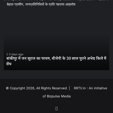
बेहाल ग्रामीण, जनप्रतिनिधियों के प्रति गहराया आक्रोश
बांकीपुर
वी
में
दौर
जन
के
सुराज
स
का
बन
परचम,
सड
बीजेपी
बन
के
आ
3 days ago
बांकीपुर में जन सुराज का परचम, बीजेपी के 30 साल पुराने अभेद्य किले में
30
पत
सेंध
साल
के
पुराने
मिश
अभेद्य
टो
किले
में
में
बद
© Copyright 2026, All Rights Reserved |
R9TV.in : An initiative
सेंध
से
of Bizpulse Media
बेह
ग्र
जनप
Facebook
के