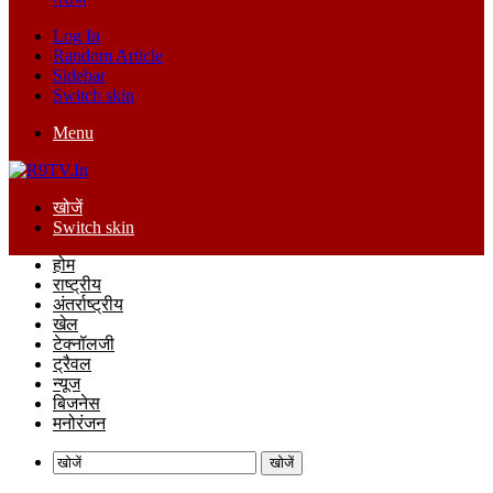
Log In
Random Article
Sidebar
Switch skin
Menu
खोजें
Switch skin
होम
राष्ट्रीय
अंतर्राष्ट्रीय
खेल
टेक्नॉलजी
ट्रैवल
न्यूज
बिजनेस
मनोरंजन
खोजें