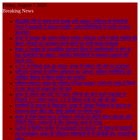
Friday, August 7 2026
Breaking News
वीआईपी दौरे के समय बनी सड़क बनी आफत, पतिलार के मिश्रौली
टोला में बदहाली से बेहाल ग्रामीण, जनप्रतिनिधियों के प्रति गहराया
आक्रोश
बगहा में चहलूम को लेकर पुलिस मुस्तैद: चौतरवा थाने में शांति समिति की
बैठक, नियमों का उल्लंघन करने वालों पर होगी सख्त कार्रवाई
बगहा-1 प्रखंड के प्राथमिक स्वास्थ्य केंद्र में जलनिकासी न होने से
बढ़ा बीमारियों का खतरा, स्थानीय निवासियों ने व्यवस्था सुधारने की
उठाई मांग।
VTR से निकले बाघ का हमला, बगहा में महिला की मौत से आक्रोश
पतिलार पंचायत में फॉगिंग अभियान का आगाज, मुखिया प्रतिनिधि डॉ.
अभिषेक मिश्रा ने किया मशीन का शुभारंभ
पश्चिम चंपारण: बगहा के पतिलार में बड़ा हादसा, पानी भरे गड्ढे में गिरने
से एक साल के मासूम की गई जान
बगहा में पुलिस की बड़ी स्ट्राइक: मरीजों को ढोने वाली एम्बुलेंस से
निकली 157 लीटर शराब, UP से बिहार लाई जा रही थी खेप
ग्रामीणों के इलाज से खिलवाड़: बगहा में औचक निरीक्षण के दौरान दो
स्वास्थ्य केंद्र मिले बंद, दोषी कर्मियों पर गिरेगी गाज
बगहा में टीबी मुक्त भारत अभियान: मरीजों को मिली पोषण पोटली और
टीपीटी किट, अफसरों ने दिए सेहतमंद रहने के टिप्स
अरवल में सिविल सर्जन से बदसलूकी का मामला: पूरे बिहार में डॉक्टरों
का हल्लाबोल, बगहा के पतिलार एपीएचसी में भी ओपीडी बंद, भटकते रहे
मरीज