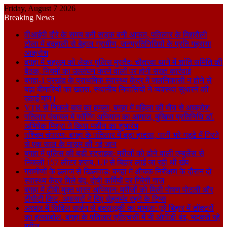
Friday, August 7 2026
Breaking News
वीआईपी दौरे के समय बनी सड़क बनी आफत, पतिलार के मिश्रौली
टोला में बदहाली से बेहाल ग्रामीण, जनप्रतिनिधियों के प्रति गहराया
आक्रोश
बगहा में चहलूम को लेकर पुलिस मुस्तैद: चौतरवा थाने में शांति समिति की
बैठक, नियमों का उल्लंघन करने वालों पर होगी सख्त कार्रवाई
बगहा-1 प्रखंड के प्राथमिक स्वास्थ्य केंद्र में जलनिकासी न होने से
बढ़ा बीमारियों का खतरा, स्थानीय निवासियों ने व्यवस्था सुधारने की
उठाई मांग।
VTR से निकले बाघ का हमला, बगहा में महिला की मौत से आक्रोश
पतिलार पंचायत में फॉगिंग अभियान का आगाज, मुखिया प्रतिनिधि डॉ.
अभिषेक मिश्रा ने किया मशीन का शुभारंभ
पश्चिम चंपारण: बगहा के पतिलार में बड़ा हादसा, पानी भरे गड्ढे में गिरने
से एक साल के मासूम की गई जान
बगहा में पुलिस की बड़ी स्ट्राइक: मरीजों को ढोने वाली एम्बुलेंस से
निकली 157 लीटर शराब, UP से बिहार लाई जा रही थी खेप
ग्रामीणों के इलाज से खिलवाड़: बगहा में औचक निरीक्षण के दौरान दो
स्वास्थ्य केंद्र मिले बंद, दोषी कर्मियों पर गिरेगी गाज
बगहा में टीबी मुक्त भारत अभियान: मरीजों को मिली पोषण पोटली और
टीपीटी किट, अफसरों ने दिए सेहतमंद रहने के टिप्स
अरवल में सिविल सर्जन से बदसलूकी का मामला: पूरे बिहार में डॉक्टरों
का हल्लाबोल, बगहा के पतिलार एपीएचसी में भी ओपीडी बंद, भटकते रहे
मरीज