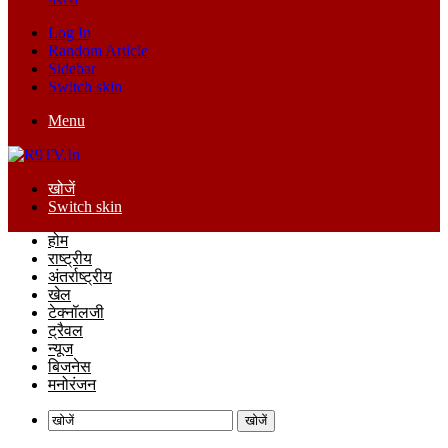
Log In
Random Article
Sidebar
Switch skin
Menu
खोजें
Switch skin
होम
राष्ट्रीय
अंतर्राष्ट्रीय
खेल
टेक्नॉलजी
ट्रैवल
न्यूज
बिजनेस
मनोरंजन
खोजें