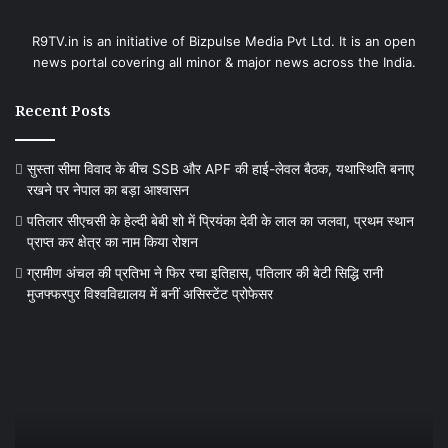
R9TV.in is an initiative of Bizpulse Media Pvt Ltd. It is an open
news portal covering all minor & major news across the India.
Recent Posts
सुस्ता सीमा विवाद के बीच SSB और APF की हाई-लेवल बैठक, यथास्थिति बनाए
रखने पर नेपाल का बड़ा आश्वासन
पतिलार सीएचसी के हेल्दी बेबी शो में प्रियंका देवी के लाल का जलवा, प्रथम स्थान
प्राप्त कर क्षेत्र का नाम किया रोशन
ग्रामीण अंचल की प्रतिभा ने फिर रचा इतिहास, पतिलार की बेटी सिद्धि रानी
मुजफ्फरपुर विश्वविद्यालय में बनीं असिस्टेंट प्रोफेसर
ग्रामीण
बां
अंचल
में
की
ज
प्रतिभा
सु
ने
का