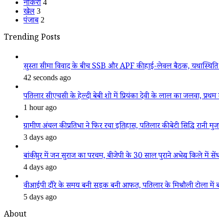
नौकरी
4
खेल
3
पंजाब
2
Trending Posts
सुस्ता सीमा विवाद के बीच SSB और APF की हाई-लेवल बैठक, यथास्थिति 
42 seconds ago
पतिलार सीएचसी के हेल्दी बेबी शो में प्रियंका देवी के लाल का जलवा, प्रथम स
1 hour ago
ग्रामीण अंचल की प्रतिभा ने फिर रचा इतिहास, पतिलार की बेटी सिद्धि रानी मुजफ्फ
3 days ago
बांकीपुर में जन सुराज का परचम, बीजेपी के 30 साल पुराने अभेद्य किले में सें
4 days ago
वीआईपी दौरे के समय बनी सड़क बनी आफत, पतिलार के मिश्रौली टोला में बदहा
5 days ago
About