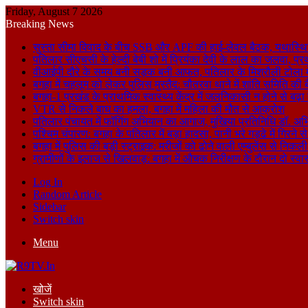
Friday, August 7 2026
Breaking News
सुस्ता सीमा विवाद के बीच SSB और APF की हाई-लेवल बैठक, यथास्थि
पतिलार सीएचसी के हेल्दी बेबी शो में प्रियंका देवी के लाल का जलवा, प्र
वीआईपी दौरे के समय बनी सड़क बनी आफत, पतिलार के मिश्रौली टोला में
बगहा में चहलूम को लेकर पुलिस मुस्तैद: चौतरवा थाने में शांति समिति की 
बगहा-1 प्रखंड के प्राथमिक स्वास्थ्य केंद्र में जलनिकासी न होने से बढ़
VTR से निकले बाघ का हमला, बगहा में महिला की मौत से आक्रोश
पतिलार पंचायत में फॉगिंग अभियान का आगाज, मुखिया प्रतिनिधि डॉ. अभि
पश्चिम चंपारण: बगहा के पतिलार में बड़ा हादसा, पानी भरे गड्ढे में गिरन
बगहा में पुलिस की बड़ी स्ट्राइक: मरीजों को ढोने वाली एम्बुलेंस से न
ग्रामीणों के इलाज से खिलवाड़: बगहा में औचक निरीक्षण के दौरान दो स्वास्थ्
Log In
Random Article
Sidebar
Switch skin
Menu
खोजें
Switch skin