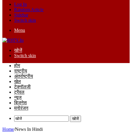
Log In
Random Article
Sidebar
Switch skin
Menu
खोजें
Switch skin
होम
राष्ट्रीय
अंतर्राष्ट्रीय
खेल
टेक्नॉलजी
ट्रैवल
न्यूज
बिजनेस
मनोरंजन
खोजें
Home
/
News In Hindi