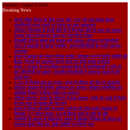
Saturday, August 8 2026
Breaking News
सुस्ता सीमा विवाद के बीच SSB और APF की हाई-लेवल बैठक,
यथास्थिति बनाए रखने पर नेपाल का बड़ा आश्वासन
पतिलार सीएचसी के हेल्दी बेबी शो में प्रियंका देवी के लाल का जलवा,
प्रथम स्थान प्राप्त कर क्षेत्र का नाम किया रोशन
वीआईपी दौरे के समय बनी सड़क बनी आफत, पतिलार के मिश्रौली
टोला में बदहाली से बेहाल ग्रामीण, जनप्रतिनिधियों के प्रति गहराया
आक्रोश
बगहा में चहलूम को लेकर पुलिस मुस्तैद: चौतरवा थाने में शांति समिति की
बैठक, नियमों का उल्लंघन करने वालों पर होगी सख्त कार्रवाई
बगहा-1 प्रखंड के प्राथमिक स्वास्थ्य केंद्र में जलनिकासी न होने से
बढ़ा बीमारियों का खतरा, स्थानीय निवासियों ने व्यवस्था सुधारने की
उठाई मांग।
VTR से निकले बाघ का हमला, बगहा में महिला की मौत से आक्रोश
पतिलार पंचायत में फॉगिंग अभियान का आगाज, मुखिया प्रतिनिधि डॉ.
अभिषेक मिश्रा ने किया मशीन का शुभारंभ
पश्चिम चंपारण: बगहा के पतिलार में बड़ा हादसा, पानी भरे गड्ढे में गिरने
से एक साल के मासूम की गई जान
बगहा में पुलिस की बड़ी स्ट्राइक: मरीजों को ढोने वाली एम्बुलेंस से
निकली 157 लीटर शराब, UP से बिहार लाई जा रही थी खेप
ग्रामीणों के इलाज से खिलवाड़: बगहा में औचक निरीक्षण के दौरान दो
स्वास्थ्य केंद्र मिले बंद, दोषी कर्मियों पर गिरेगी गाज