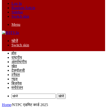
Log In
Random Article
Sidebar
Switch skin
Menu
खोजें
Switch skin
होम
राष्ट्रीय
अंतर्राष्ट्रीय
खेल
टेक्नॉलजी
ट्रैवल
न्यूज
बिजनेस
मनोरंजन
खोजें
Home
/
NTPC एडमिट कार्ड 2025