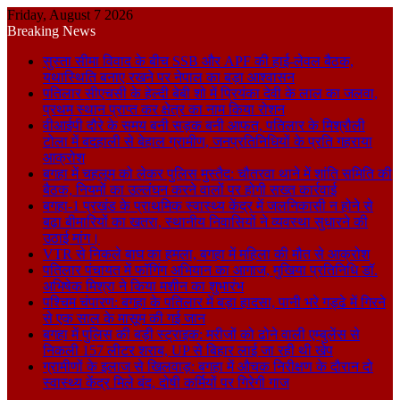
Friday, August 7 2026
Breaking News
सुस्ता सीमा विवाद के बीच SSB और APF की हाई-लेवल बैठक,
यथास्थिति बनाए रखने पर नेपाल का बड़ा आश्वासन
पतिलार सीएचसी के हेल्दी बेबी शो में प्रियंका देवी के लाल का जलवा,
प्रथम स्थान प्राप्त कर क्षेत्र का नाम किया रोशन
वीआईपी दौरे के समय बनी सड़क बनी आफत, पतिलार के मिश्रौली
टोला में बदहाली से बेहाल ग्रामीण, जनप्रतिनिधियों के प्रति गहराया
आक्रोश
बगहा में चहलूम को लेकर पुलिस मुस्तैद: चौतरवा थाने में शांति समिति की
बैठक, नियमों का उल्लंघन करने वालों पर होगी सख्त कार्रवाई
बगहा-1 प्रखंड के प्राथमिक स्वास्थ्य केंद्र में जलनिकासी न होने से
बढ़ा बीमारियों का खतरा, स्थानीय निवासियों ने व्यवस्था सुधारने की
उठाई मांग।
VTR से निकले बाघ का हमला, बगहा में महिला की मौत से आक्रोश
पतिलार पंचायत में फॉगिंग अभियान का आगाज, मुखिया प्रतिनिधि डॉ.
अभिषेक मिश्रा ने किया मशीन का शुभारंभ
पश्चिम चंपारण: बगहा के पतिलार में बड़ा हादसा, पानी भरे गड्ढे में गिरने
से एक साल के मासूम की गई जान
बगहा में पुलिस की बड़ी स्ट्राइक: मरीजों को ढोने वाली एम्बुलेंस से
निकली 157 लीटर शराब, UP से बिहार लाई जा रही थी खेप
ग्रामीणों के इलाज से खिलवाड़: बगहा में औचक निरीक्षण के दौरान दो
स्वास्थ्य केंद्र मिले बंद, दोषी कर्मियों पर गिरेगी गाज