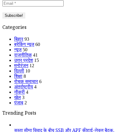
Categories
बिहार
93
ब्रेकिंग न्यूज
60
न्यूज
50
राजनीतिक
41
उत्तर प्रदेश
15
मनोरंजन
12
दिल्ली
10
शिक्षा
8
रोचक समाचार
6
अंतर्राष्ट्रीय
4
नौकरी
4
खेल
3
पंजाब
2
Trending Posts
सुस्ता सीमा विवाद के बीच SSB और APF की हाई-लेवल बैठक,