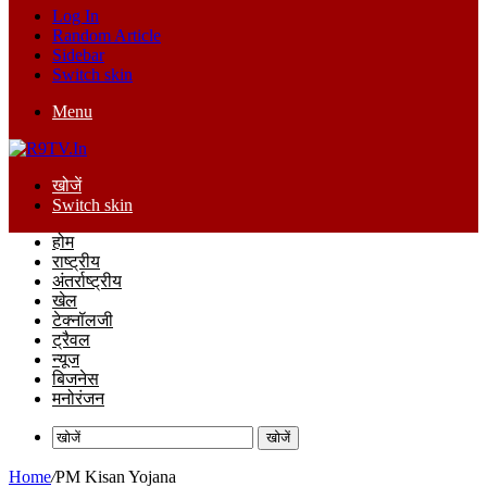
Log In
Random Article
Sidebar
Switch skin
Menu
खोजें
Switch skin
होम
राष्ट्रीय
अंतर्राष्ट्रीय
खेल
टेक्नॉलजी
ट्रैवल
न्यूज
बिजनेस
मनोरंजन
खोजें
Home
/
PM Kisan Yojana