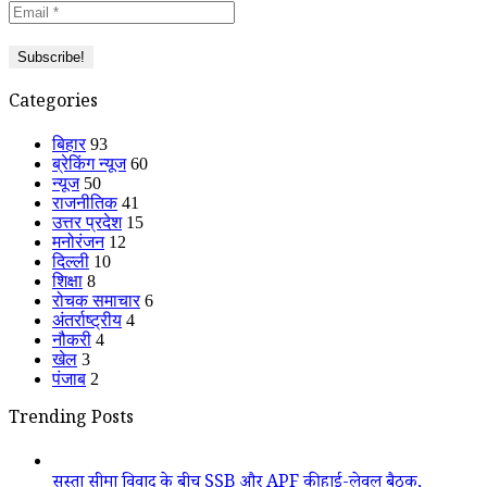
Categories
बिहार
93
ब्रेकिंग न्यूज
60
न्यूज
50
राजनीतिक
41
उत्तर प्रदेश
15
मनोरंजन
12
दिल्ली
10
शिक्षा
8
रोचक समाचार
6
अंतर्राष्ट्रीय
4
नौकरी
4
खेल
3
पंजाब
2
Trending Posts
सुस्ता सीमा विवाद के बीच SSB और APF की हाई-लेवल बैठक,