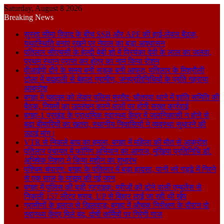
Saturday, August 8 2026
Breaking News
सुस्ता सीमा विवाद के बीच SSB और APF की हाई-लेवल बैठक,
यथास्थिति बनाए रखने पर नेपाल का बड़ा आश्वासन
पतिलार सीएचसी के हेल्दी बेबी शो में प्रियंका देवी के लाल का जलवा,
प्रथम स्थान प्राप्त कर क्षेत्र का नाम किया रोशन
वीआईपी दौरे के समय बनी सड़क बनी आफत, पतिलार के मिश्रौली
टोला में बदहाली से बेहाल ग्रामीण, जनप्रतिनिधियों के प्रति गहराया
आक्रोश
बगहा में चहलूम को लेकर पुलिस मुस्तैद: चौतरवा थाने में शांति समिति की
बैठक, नियमों का उल्लंघन करने वालों पर होगी सख्त कार्रवाई
बगहा-1 प्रखंड के प्राथमिक स्वास्थ्य केंद्र में जलनिकासी न होने से
बढ़ा बीमारियों का खतरा, स्थानीय निवासियों ने व्यवस्था सुधारने की
उठाई मांग।
VTR से निकले बाघ का हमला, बगहा में महिला की मौत से आक्रोश
पतिलार पंचायत में फॉगिंग अभियान का आगाज, मुखिया प्रतिनिधि डॉ.
अभिषेक मिश्रा ने किया मशीन का शुभारंभ
पश्चिम चंपारण: बगहा के पतिलार में बड़ा हादसा, पानी भरे गड्ढे में गिरने
से एक साल के मासूम की गई जान
बगहा में पुलिस की बड़ी स्ट्राइक: मरीजों को ढोने वाली एम्बुलेंस से
निकली 157 लीटर शराब, UP से बिहार लाई जा रही थी खेप
ग्रामीणों के इलाज से खिलवाड़: बगहा में औचक निरीक्षण के दौरान दो
स्वास्थ्य केंद्र मिले बंद, दोषी कर्मियों पर गिरेगी गाज