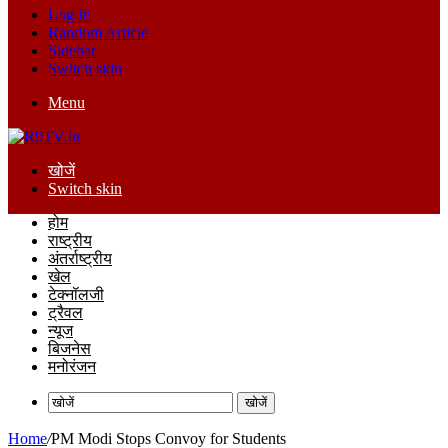
Log In
Random Article
Sidebar
Switch skin
Menu
खोजें
Switch skin
होम
राष्ट्रीय
अंतर्राष्ट्रीय
खेल
टेक्नॉलजी
ट्रैवल
न्यूज
बिजनेस
मनोरंजन
खोजें
Home
/
PM Modi Stops Convoy for Students