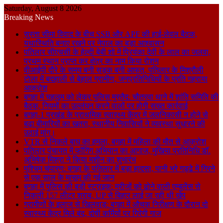
Saturday, August 8 2026
Breaking News
सुस्ता सीमा विवाद के बीच SSB और APF की हाई-लेवल बैठक,
यथास्थिति बनाए रखने पर नेपाल का बड़ा आश्वासन
पतिलार सीएचसी के हेल्दी बेबी शो में प्रियंका देवी के लाल का जलवा,
प्रथम स्थान प्राप्त कर क्षेत्र का नाम किया रोशन
वीआईपी दौरे के समय बनी सड़क बनी आफत, पतिलार के मिश्रौली
टोला में बदहाली से बेहाल ग्रामीण, जनप्रतिनिधियों के प्रति गहराया
आक्रोश
बगहा में चहलूम को लेकर पुलिस मुस्तैद: चौतरवा थाने में शांति समिति की
बैठक, नियमों का उल्लंघन करने वालों पर होगी सख्त कार्रवाई
बगहा-1 प्रखंड के प्राथमिक स्वास्थ्य केंद्र में जलनिकासी न होने से
बढ़ा बीमारियों का खतरा, स्थानीय निवासियों ने व्यवस्था सुधारने की
उठाई मांग।
VTR से निकले बाघ का हमला, बगहा में महिला की मौत से आक्रोश
पतिलार पंचायत में फॉगिंग अभियान का आगाज, मुखिया प्रतिनिधि डॉ.
अभिषेक मिश्रा ने किया मशीन का शुभारंभ
पश्चिम चंपारण: बगहा के पतिलार में बड़ा हादसा, पानी भरे गड्ढे में गिरने
से एक साल के मासूम की गई जान
बगहा में पुलिस की बड़ी स्ट्राइक: मरीजों को ढोने वाली एम्बुलेंस से
निकली 157 लीटर शराब, UP से बिहार लाई जा रही थी खेप
ग्रामीणों के इलाज से खिलवाड़: बगहा में औचक निरीक्षण के दौरान दो
स्वास्थ्य केंद्र मिले बंद, दोषी कर्मियों पर गिरेगी गाज