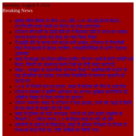
Saturday, August 8 2026
Breaking News
सुस्ता सीमा विवाद के बीच SSB और APF की हाई-लेवल बैठक,
यथास्थिति बनाए रखने पर नेपाल का बड़ा आश्वासन
पतिलार सीएचसी के हेल्दी बेबी शो में प्रियंका देवी के लाल का जलवा,
प्रथम स्थान प्राप्त कर क्षेत्र का नाम किया रोशन
वीआईपी दौरे के समय बनी सड़क बनी आफत, पतिलार के मिश्रौली
टोला में बदहाली से बेहाल ग्रामीण, जनप्रतिनिधियों के प्रति गहराया
आक्रोश
बगहा में चहलूम को लेकर पुलिस मुस्तैद: चौतरवा थाने में शांति समिति की
बैठक, नियमों का उल्लंघन करने वालों पर होगी सख्त कार्रवाई
बगहा-1 प्रखंड के प्राथमिक स्वास्थ्य केंद्र में जलनिकासी न होने से
बढ़ा बीमारियों का खतरा, स्थानीय निवासियों ने व्यवस्था सुधारने की
उठाई मांग।
VTR से निकले बाघ का हमला, बगहा में महिला की मौत से आक्रोश
पतिलार पंचायत में फॉगिंग अभियान का आगाज, मुखिया प्रतिनिधि डॉ.
अभिषेक मिश्रा ने किया मशीन का शुभारंभ
पश्चिम चंपारण: बगहा के पतिलार में बड़ा हादसा, पानी भरे गड्ढे में गिरने
से एक साल के मासूम की गई जान
बगहा में पुलिस की बड़ी स्ट्राइक: मरीजों को ढोने वाली एम्बुलेंस से
निकली 157 लीटर शराब, UP से बिहार लाई जा रही थी खेप
ग्रामीणों के इलाज से खिलवाड़: बगहा में औचक निरीक्षण के दौरान दो
स्वास्थ्य केंद्र मिले बंद, दोषी कर्मियों पर गिरेगी गाज