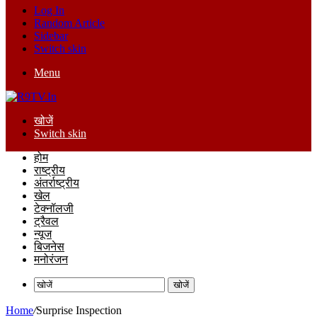
Log In
Random Article
Sidebar
Switch skin
Menu
खोजें
Switch skin
होम
राष्ट्रीय
अंतर्राष्ट्रीय
खेल
टेक्नॉलजी
ट्रैवल
न्यूज
बिजनेस
मनोरंजन
खोजें
Home
/
Surprise Inspection