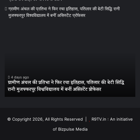
ग्रामीण अंचल की प्रतिभा ने फिर रचा इतिहास, पतिलार की बेटी सिद्धि रानी
मुजफ्फरपुर विश्वविद्यालय में बनीं असिस्टेंट प्रोफेसर
ग्रामीण
बां
अंचल
में
की
ज
प्रतिभा
सु
ने
का
फिर
पर
रचा
बीज
इतिहास,
के
4 days ago
ग्रामीण अंचल की प्रतिभा ने फिर रचा इतिहास, पतिलार की बेटी सिद्धि
पतिलार
3
रानी मुजफ्फरपुर विश्वविद्यालय में बनीं असिस्टेंट प्रोफेसर
स
की
सा
बेटी
पुरा
सिद्धि
अभे
रानी
कि
मुजफ्फरपुर
में
© Copyright 2026, All Rights Reserved |
R9TV.in : An initiative
विश्वविद्यालय
सें
of Bizpulse Media
में
बनीं