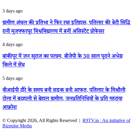
बैठक,
शो
यथास्थिति
में
ग्रामीण
3 days ago
बनाए
प्रियंका
अंचल
रखने
देवी
की
ग्रामीण अंचल की प्रतिभा ने फिर रचा इतिहास, पतिलार की बेटी सिद्धि
पर
के
प्रतिभा
नेपाल
लाल
रानी मुजफ्फरपुर विश्वविद्यालय में बनीं असिस्टेंट प्रोफेसर
ने
का
का
फिर
बड़ा
जलवा,
रचा
बांकीपुर
4 days ago
आश्वासन
प्रथम
इतिहास,
में
स्थान
पतिलार
जन
बांकीपुर में जन सुराज का परचम, बीजेपी के 30 साल पुराने अभेद्य
प्राप्त
की
सुराज
कर
बेटी
किले में सेंध
का
क्षेत्र
सिद्धि
परचम,
का
रानी
बीजेपी
वीआईपी
5 days ago
नाम
मुजफ्फरपुर
के
दौरे
किया
विश्वविद्यालय
30
के
रोशन
वीआईपी दौरे के समय बनी सड़क बनी आफत, पतिलार के मिश्रौली
में
साल
समय
बनीं
पुराने
टोला में बदहाली से बेहाल ग्रामीण, जनप्रतिनिधियों के प्रति गहराया
बनी
असिस्टेंट
अभेद्य
सड़क
आक्रोश
प्रोफेसर
किले
बनी
में
आफत,
सेंध
© Copyright 2026, All Rights Reserved |
R9TV.in : An initiative of
पतिलार
Bizpulse Media
के
मिश्रौली