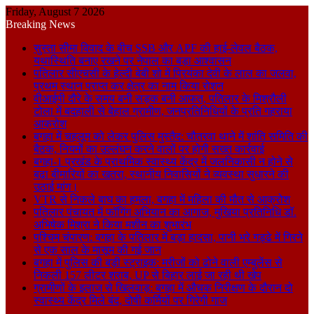
Friday, August 7 2026
Breaking News
सुस्ता सीमा विवाद के बीच SSB और APF की हाई-लेवल बैठक,
यथास्थिति बनाए रखने पर नेपाल का बड़ा आश्वासन
पतिलार सीएचसी के हेल्दी बेबी शो में प्रियंका देवी के लाल का जलवा,
प्रथम स्थान प्राप्त कर क्षेत्र का नाम किया रोशन
वीआईपी दौरे के समय बनी सड़क बनी आफत, पतिलार के मिश्रौली
टोला में बदहाली से बेहाल ग्रामीण, जनप्रतिनिधियों के प्रति गहराया
आक्रोश
बगहा में चहलूम को लेकर पुलिस मुस्तैद: चौतरवा थाने में शांति समिति की
बैठक, नियमों का उल्लंघन करने वालों पर होगी सख्त कार्रवाई
बगहा-1 प्रखंड के प्राथमिक स्वास्थ्य केंद्र में जलनिकासी न होने से
बढ़ा बीमारियों का खतरा, स्थानीय निवासियों ने व्यवस्था सुधारने की
उठाई मांग।
VTR से निकले बाघ का हमला, बगहा में महिला की मौत से आक्रोश
पतिलार पंचायत में फॉगिंग अभियान का आगाज, मुखिया प्रतिनिधि डॉ.
अभिषेक मिश्रा ने किया मशीन का शुभारंभ
पश्चिम चंपारण: बगहा के पतिलार में बड़ा हादसा, पानी भरे गड्ढे में गिरने
से एक साल के मासूम की गई जान
बगहा में पुलिस की बड़ी स्ट्राइक: मरीजों को ढोने वाली एम्बुलेंस से
निकली 157 लीटर शराब, UP से बिहार लाई जा रही थी खेप
ग्रामीणों के इलाज से खिलवाड़: बगहा में औचक निरीक्षण के दौरान दो
स्वास्थ्य केंद्र मिले बंद, दोषी कर्मियों पर गिरेगी गाज