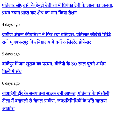
की
के
पतिलार सीएचसी के हेल्दी बेबी शो में प्रियंका देवी के लाल का जलवा,
हाई-
हेल्दी
लेवल
प्रथम स्थान प्राप्त कर क्षेत्र का नाम किया रोशन
बेबी
बैठक,
शो
यथास्थिति
में
ग्रामीण
4 days ago
बनाए
प्रियंका
अंचल
रखने
देवी
की
ग्रामीण अंचल की प्रतिभा ने फिर रचा इतिहास, पतिलार की बेटी सिद्धि
पर
के
प्रतिभा
नेपाल
लाल
रानी मुजफ्फरपुर विश्वविद्यालय में बनीं असिस्टेंट प्रोफेसर
ने
का
का
फिर
बड़ा
जलवा,
रचा
बांकीपुर
5 days ago
आश्वासन
प्रथम
इतिहास,
में
स्थान
पतिलार
जन
बांकीपुर में जन सुराज का परचम, बीजेपी के 30 साल पुराने अभेद्य
प्राप्त
की
सुराज
कर
बेटी
किले में सेंध
का
क्षेत्र
सिद्धि
परचम,
का
रानी
बीजेपी
वीआईपी
6 days ago
नाम
मुजफ्फरपुर
के
दौरे
किया
विश्वविद्यालय
30
के
रोशन
वीआईपी दौरे के समय बनी सड़क बनी आफत, पतिलार के मिश्रौली
में
साल
समय
बनीं
पुराने
टोला में बदहाली से बेहाल ग्रामीण, जनप्रतिनिधियों के प्रति गहराया
बनी
असिस्टेंट
अभेद्य
सड़क
आक्रोश
प्रोफेसर
किले
बनी
में
आफत,