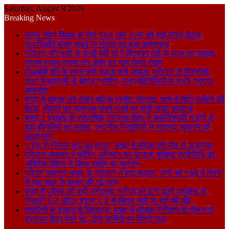
Saturday, August 8 2026
Breaking News
सुस्ता सीमा विवाद के बीच SSB और APF की हाई-लेवल बैठक,
यथास्थिति बनाए रखने पर नेपाल का बड़ा आश्वासन
पतिलार सीएचसी के हेल्दी बेबी शो में प्रियंका देवी के लाल का जलवा,
प्रथम स्थान प्राप्त कर क्षेत्र का नाम किया रोशन
वीआईपी दौरे के समय बनी सड़क बनी आफत, पतिलार के मिश्रौली
टोला में बदहाली से बेहाल ग्रामीण, जनप्रतिनिधियों के प्रति गहराया
आक्रोश
बगहा में चहलूम को लेकर पुलिस मुस्तैद: चौतरवा थाने में शांति समिति की
बैठक, नियमों का उल्लंघन करने वालों पर होगी सख्त कार्रवाई
बगहा-1 प्रखंड के प्राथमिक स्वास्थ्य केंद्र में जलनिकासी न होने से
बढ़ा बीमारियों का खतरा, स्थानीय निवासियों ने व्यवस्था सुधारने की
उठाई मांग।
VTR से निकले बाघ का हमला, बगहा में महिला की मौत से आक्रोश
पतिलार पंचायत में फॉगिंग अभियान का आगाज, मुखिया प्रतिनिधि डॉ.
अभिषेक मिश्रा ने किया मशीन का शुभारंभ
पश्चिम चंपारण: बगहा के पतिलार में बड़ा हादसा, पानी भरे गड्ढे में गिरने
से एक साल के मासूम की गई जान
बगहा में पुलिस की बड़ी स्ट्राइक: मरीजों को ढोने वाली एम्बुलेंस से
निकली 157 लीटर शराब, UP से बिहार लाई जा रही थी खेप
ग्रामीणों के इलाज से खिलवाड़: बगहा में औचक निरीक्षण के दौरान दो
स्वास्थ्य केंद्र मिले बंद, दोषी कर्मियों पर गिरेगी गाज