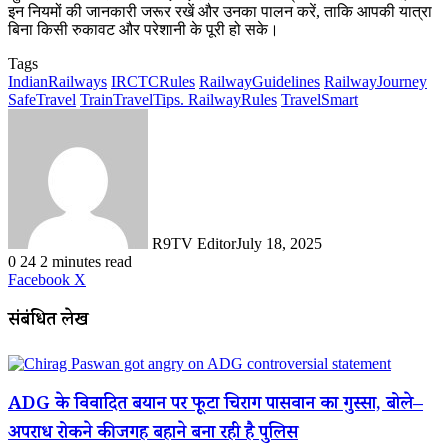
इन नियमों की जानकारी जरूर रखें और उनका पालन करें, ताकि आपकी यात्रा
बिना किसी रुकावट और परेशानी के पूरी हो सके।
Tags
IndianRailways
IRCTCRules
RailwayGuidelines
RailwayJourney
SafeTravel
TrainTravelTips. RailwayRules
TravelSmart
R9TV Editor
July 18, 2025
0
24
2 minutes read
LinkedIn
WhatsApp
Share
Print
Facebook
X
via
Email
संबंधित लेख
ADG के विवादित बयान पर फूटा चिराग पासवान का गुस्सा, बोले–
अपराध रोकने की जगह बहाने बना रही है पुलिस