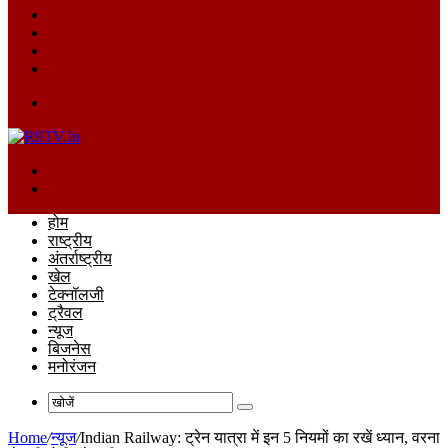
Log
In
Random
Article
Sidebar
Switch
skin
Menu
खोजें
Switch
skin
होम
राष्ट्रीय
अंतर्राष्ट्रीय
खेल
टेक्नॉलजी
ट्रैवल
न्यूज
बिजनेस
मनोरंजन
खोजें
Home
/
न्यूज
/
Indian Railway: ट्रेन यात्रा में इन 5 नियमों का रखें ध्यान, वरना